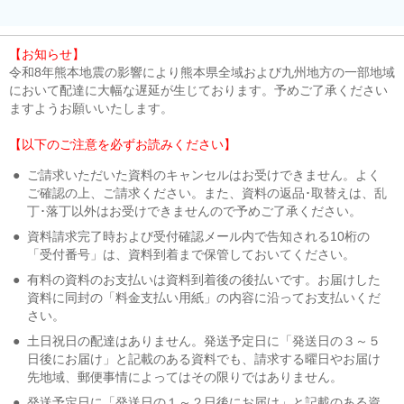
【お知らせ】
令和8年熊本地震の影響により熊本県全域および九州地方の一部地域
において配達に大幅な遅延が生じております。予めご了承ください
ますようお願いいたします。
【以下のご注意を必ずお読みください】
●
ご請求いただいた資料のキャンセルはお受けできません。よく
ご確認の上、ご請求ください。また、資料の返品･取替えは、乱
丁･落丁以外はお受けできませんので予めご了承ください。
●
資料請求完了時および受付確認メール内で告知される10桁の
「受付番号」は、資料到着まで保管しておいてください。
●
有料の資料のお支払いは資料到着後の後払いです。お届けした
資料に同封の「料金支払い用紙」の内容に沿ってお支払いくだ
さい。
●
土日祝日の配達はありません。発送予定日に「発送日の３～５
日後にお届け」と記載のある資料でも、請求する曜日やお届け
先地域、郵便事情によってはその限りではありません。
●
発送予定日に「発送日の１～２日後にお届け」と記載のある資