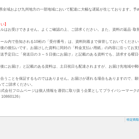
本県全域および九州地方の一部地域において配達に大幅な遅延が生じております。予
さい】
ルはお受けできません。よくご確認の上、ご請求ください。また、資料の返品･取
。
ール内で告知される10桁の「受付番号」は、資料到着まで保管しておいてください
着後の後払いです。お届けした資料に同封の「料金支払い用紙」の内容に沿ってお支
発送予定日に「発送日の３～５日後にお届け」と記載のある資料でも、請求する曜日
日後にお届け」と記載のある資料は、土日祝日も配達されますが、お届け先地域や郵
に合うことを保証するものではありません。お届けが遅れる場合もありますので、願
ってご請求ください。
株式会社フロムページは個人情報を適切に取り扱う企業としてプライバシーマーク
0860126）
特定商取