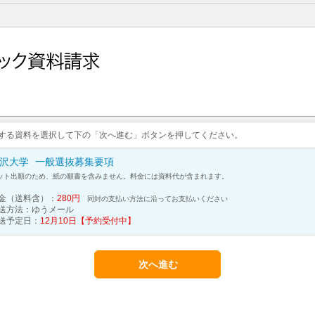
求する資料を選択して下の「次へ進む」ボタンを押してください。
沢大学
一般選抜募集要項
ット出願のため、紙の願書を含みません。料金には資料代が含まれます。
金（送料含）：
280円
同封の支払い方法に沿ってお支払いください
送方法：
ゆうメール
送予定日：
12月10日【予約受付中】