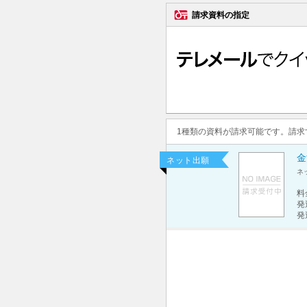
請求資料の指定
1種類の資料が請求可能です。請
金
ネット出願
ネ
料
発
発