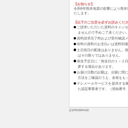
【お知らせ】
令和8年熊本地震の影響により熊
たします。
【以下のご注意を必ずお読みくだ
ご請求いただいた資料のキャンセ
ませんので予めご了承ください
資料請求完了時および受付確認メ
有料の資料のお支払いは資料到
土日祝日の配達はありません。
はその限りではありません。
発送予定日に「発送日の１～２
要する場合があります。
お届け日数の記載は、出願に間
方法をご確認のうえ、余裕をも
テレメールサービスを提供する
た認定事業者です。（登録番号 1
(C)FROMPAGE