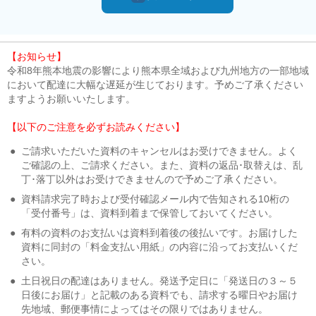
【お知らせ】
令和8年熊本地震の影響により熊本県全域および九州地方の一部地域
において配達に大幅な遅延が生じております。予めご了承ください
ますようお願いいたします。
【以下のご注意を必ずお読みください】
●
ご請求いただいた資料のキャンセルはお受けできません。よく
ご確認の上、ご請求ください。また、資料の返品･取替えは、乱
丁･落丁以外はお受けできませんので予めご了承ください。
●
資料請求完了時および受付確認メール内で告知される10桁の
「受付番号」は、資料到着まで保管しておいてください。
●
有料の資料のお支払いは資料到着後の後払いです。お届けした
資料に同封の「料金支払い用紙」の内容に沿ってお支払いくだ
さい。
●
土日祝日の配達はありません。発送予定日に「発送日の３～５
日後にお届け」と記載のある資料でも、請求する曜日やお届け
先地域、郵便事情によってはその限りではありません。