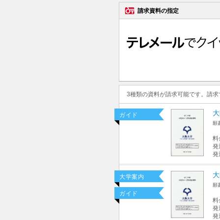
請求資料の指定
3種類の資料が請求可能です。請
大
ガイド
願
料
発
発
大
大学案内
願
ガイド
料
発
発