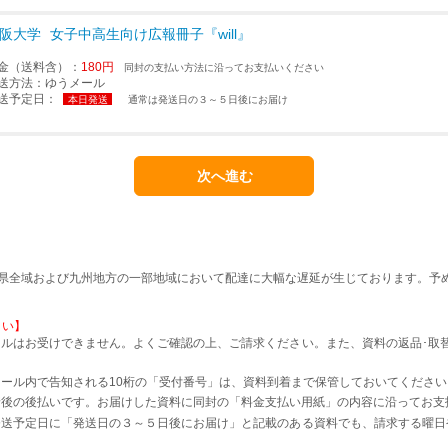
阪大学
女子中高生向け広報冊子『will』
金（送料含）：
180円
同封の支払い方法に沿ってお支払いください
送方法：
ゆうメール
送予定日：
本日発送
通常は発送日の３～５日後にお届け
本県全域および九州地方の一部地域において配達に大幅な遅延が生じております。予
さい】
ルはお受けできません。よくご確認の上、ご請求ください。また、資料の返品･取
。
ール内で告知される10桁の「受付番号」は、資料到着まで保管しておいてください
着後の後払いです。お届けした資料に同封の「料金支払い用紙」の内容に沿ってお支
発送予定日に「発送日の３～５日後にお届け」と記載のある資料でも、請求する曜日