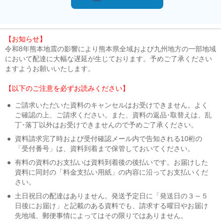
【お知らせ】
令和8年熊本地震の影響により熊本県全域および九州地方の一部地域
において配達に大幅な遅延が生じております。予めご了承ください
ますようお願いいたします。
【以下のご注意を必ずお読みください】
●
ご請求いただいた資料のキャンセルはお受けできません。よく
ご確認の上、ご請求ください。また、資料の返品･取替えは、乱
丁･落丁以外はお受けできませんので予めご了承ください。
●
資料請求完了時および受付確認メール内で告知される10桁の
「受付番号」は、資料到着まで保管しておいてください。
●
有料の資料のお支払いは資料到着後の後払いです。お届けした
資料に同封の「料金支払い用紙」の内容に沿ってお支払いくだ
さい。
●
土日祝日の配達はありません。発送予定日に「発送日の３～５
日後にお届け」と記載のある資料でも、請求する曜日やお届け
先地域、郵便事情によってはその限りではありません。