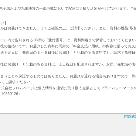
本県全域および九州地方の一部地域において配達に大幅な遅延が生じております。予
さい】
ルはお受けできません。よくご確認の上、ご請求ください。また、資料の返品･取
。
ール内で告知される10桁の「受付番号」は、資料到着まで保管しておいてください
着後の後払いです。お届けした資料に同封の「料金支払い用紙」の内容に沿ってお支
発送予定日に「発送日の３～５日後にお届け」と記載のある資料でも、請求する曜日
日後にお届け」と記載のある資料は、土日祝日も配達されますが、お届け先地域や郵
に合うことを保証するものではありません。お届けが遅れる場合もありますので、願
ってご請求ください。
株式会社フロムページは個人情報を適切に取り扱う企業としてプライバシーマーク
0860126）
特定商取