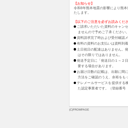
【お知らせ】
令和8年熊本地震の影響により熊
たします。
【以下のご注意を必ずお読みくだ
ご請求いただいた資料のキャンセ
ませんので予めご了承ください
資料請求完了時および受付確認メ
有料の資料のお支払いは資料到
土日祝日の配達はありません。
はその限りではありません。
発送予定日に「発送日の１～２
要する場合があります。
お届け日数の記載は、出願に間
方法をご確認のうえ、余裕をも
テレメールサービスを提供する
た認定事業者です。（登録番号 1
(C)FROMPAGE