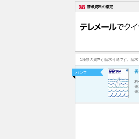
請求資料の指定
1種類の資料が請求可能です。請
香
パンフ
料
発
発