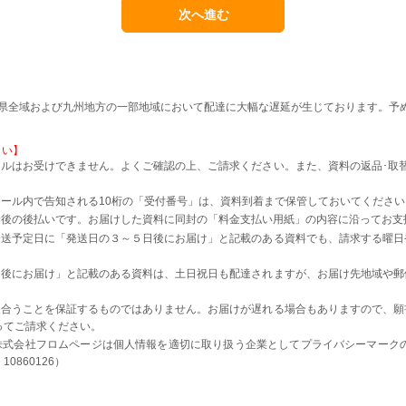
本県全域および九州地方の一部地域において配達に大幅な遅延が生じております。予
さい】
ルはお受けできません。よくご確認の上、ご請求ください。また、資料の返品･取
。
ール内で告知される10桁の「受付番号」は、資料到着まで保管しておいてください
着後の後払いです。お届けした資料に同封の「料金支払い用紙」の内容に沿ってお支
発送予定日に「発送日の３～５日後にお届け」と記載のある資料でも、請求する曜日
日後にお届け」と記載のある資料は、土日祝日も配達されますが、お届け先地域や郵
に合うことを保証するものではありません。お届けが遅れる場合もありますので、願
ってご請求ください。
株式会社フロムページは個人情報を適切に取り扱う企業としてプライバシーマーク
0860126）