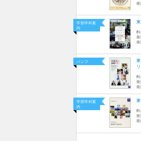
発
東
学部学科案
内
料
発
発
東
パンフ
リ
料
発
発
東
学部学科案
内
料
発
発