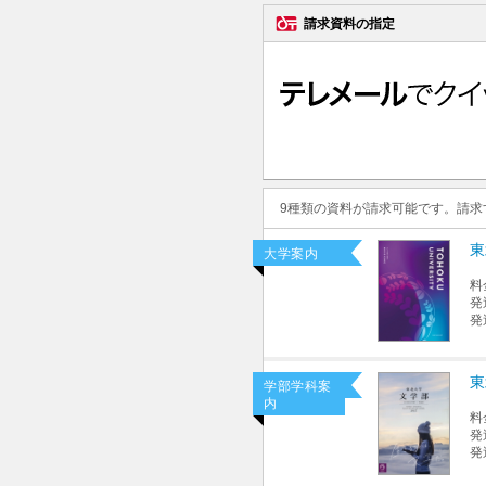
請求資料の指定
9種類の資料が請求可能です。請
東
大学案内
料
発
発
東
学部学科案
内
料
発
発