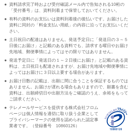
●
資料請求完了時および受付確認メール内で告知される10桁の
「受付番号」は、資料到着まで保管しておいてください。
●
有料の資料のお支払いは資料到着後の後払いです。お届けした
資料に同封の「料金支払い用紙」の内容に沿ってお支払いくだ
さい。
●
土日祝日の配達はありません。発送予定日に「発送日の３～５
日後にお届け」と記載のある資料でも、請求する曜日やお届け
先地域、郵便事情によってはその限りではありません。
●
発送予定日に「発送日の１～２日後にお届け」と記載のある資
料は、土日祝日も配達されますが、お届け先地域や郵便事情に
よってはお届けに３日以上要する場合があります。
●
お届け日数の記載は、出願に間に合うことを保証するものでは
ありません。お届けが遅れる場合もありますので、願書を含む
資料は、出願締切日や出願方法をご確認のうえ、余裕をもって
ご請求ください。
●
テレメールサービスを提供する株式会社フロム
ページは個人情報を適切に取り扱う企業として
プライバシーマークの使用を認められた認定事
業者です。（登録番号 10860126）