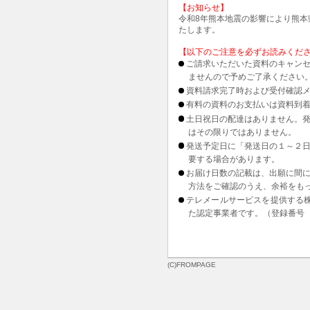
【お知らせ】
令和8年熊本地震の影響により熊
たします。
【以下のご注意を必ずお読みくだ
ご請求いただいた資料のキャンセ
ませんので予めご了承ください
資料請求完了時および受付確認メ
有料の資料のお支払いは資料到
土日祝日の配達はありません。
はその限りではありません。
発送予定日に「発送日の１～２
要する場合があります。
お届け日数の記載は、出願に間
方法をご確認のうえ、余裕をも
テレメールサービスを提供する
た認定事業者です。（登録番号 1
(C)FROMPAGE