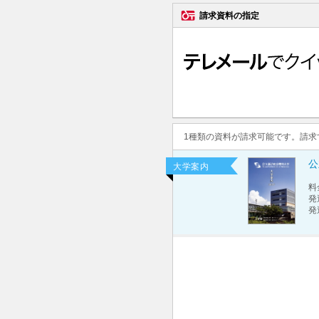
請求資料の指定
1種類の資料が請求可能です。請
公
大学案内
料
発
発