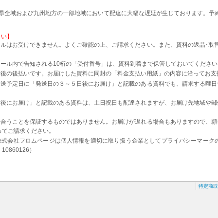
本県全域および九州地方の一部地域において配達に大幅な遅延が生じております。予
さい】
ルはお受けできません。よくご確認の上、ご請求ください。また、資料の返品･取
。
ール内で告知される10桁の「受付番号」は、資料到着まで保管しておいてください
着後の後払いです。お届けした資料に同封の「料金支払い用紙」の内容に沿ってお支
発送予定日に「発送日の３～５日後にお届け」と記載のある資料でも、請求する曜日
日後にお届け」と記載のある資料は、土日祝日も配達されますが、お届け先地域や郵
に合うことを保証するものではありません。お届けが遅れる場合もありますので、願
ってご請求ください。
株式会社フロムページは個人情報を適切に取り扱う企業としてプライバシーマーク
0860126）
特定商取