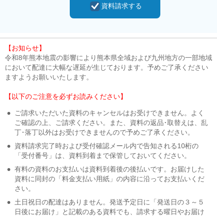
資料請求する
【お知らせ】
令和8年熊本地震の影響により熊本県全域および九州地方の一部地域
において配達に大幅な遅延が生じております。予めご了承ください
ますようお願いいたします。
【以下のご注意を必ずお読みください】
●
ご請求いただいた資料のキャンセルはお受けできません。よく
ご確認の上、ご請求ください。また、資料の返品･取替えは、乱
丁･落丁以外はお受けできませんので予めご了承ください。
●
資料請求完了時および受付確認メール内で告知される10桁の
「受付番号」は、資料到着まで保管しておいてください。
●
有料の資料のお支払いは資料到着後の後払いです。お届けした
資料に同封の「料金支払い用紙」の内容に沿ってお支払いくだ
さい。
●
土日祝日の配達はありません。発送予定日に「発送日の３～５
日後にお届け」と記載のある資料でも、請求する曜日やお届け