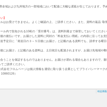
本県全域および九州地方の一部地域において配達に大幅な遅延が生じております。予
さい】
ルはお受けできません。よくご確認の上、ご請求ください。また、資料の返品･取
。
ール内で告知される10桁の「受付番号」は、資料到着まで保管しておいてください
着後の後払いです。お届けした資料に同封の「料金支払い用紙」の内容に沿ってお支
発送予定日に「発送日の３～５日後にお届け」と記載のある資料でも、請求する曜日
日後にお届け」と記載のある資料は、土日祝日も配達されますが、お届け先地域や郵
に合うことを保証するものではありません。お届けが遅れる場合もありますので、願
ってご請求ください。
株式会社フロムページは個人情報を適切に取り扱う企業としてプライバシーマーク
0860126）
特定商取