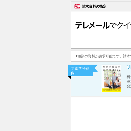
請求資料の指定
1種類の資料が請求可能です。請
明
学部学科案
内
料
発
発