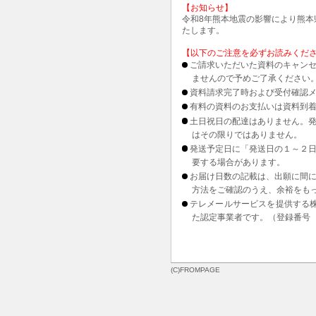
【お知らせ】
令和8年熊本地震の影響により熊
たします。
【以下のご注意を必ずお読みくだ
ご請求いただいた資料のキャンセ
ませんので予めご了承ください
資料請求完了時および受付確認メ
有料の資料のお支払いは資料到
土日祝日の配達はありません。
はその限りではありません。
発送予定日に「発送日の１～２
要する場合があります。
お届け日数の記載は、出願に間
方法をご確認のうえ、余裕をも
テレメールサービスを提供する
た認定事業者です。（登録番号 1
(C)FROMPAGE