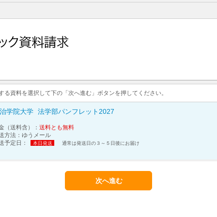
求する資料を選択して下の「次へ進む」ボタンを押してください。
治学院大学
法学部パンフレット2027
金（送料含）：
送料とも無料
送方法：
ゆうメール
送予定日：
本日発送
通常は発送日の３～５日後にお届け