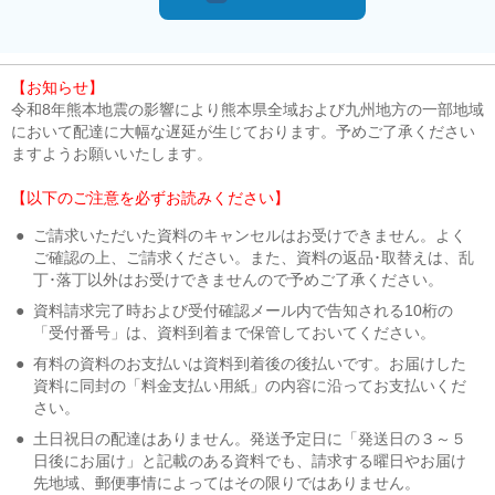
【お知らせ】
令和8年熊本地震の影響により熊本県全域および九州地方の一部地域
において配達に大幅な遅延が生じております。予めご了承ください
ますようお願いいたします。
【以下のご注意を必ずお読みください】
●
ご請求いただいた資料のキャンセルはお受けできません。よく
ご確認の上、ご請求ください。また、資料の返品･取替えは、乱
丁･落丁以外はお受けできませんので予めご了承ください。
●
資料請求完了時および受付確認メール内で告知される10桁の
「受付番号」は、資料到着まで保管しておいてください。
●
有料の資料のお支払いは資料到着後の後払いです。お届けした
資料に同封の「料金支払い用紙」の内容に沿ってお支払いくだ
さい。
●
土日祝日の配達はありません。発送予定日に「発送日の３～５
日後にお届け」と記載のある資料でも、請求する曜日やお届け
先地域、郵便事情によってはその限りではありません。