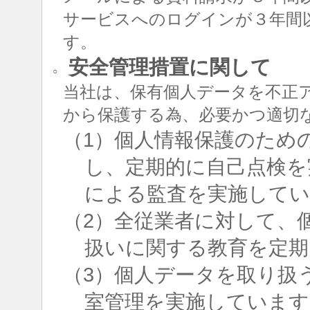
サービスへのログインが３年間
す。
安全管理措置に関して
○
当社は、保有個人データを不正
から保護する為、必要かつ適切
（1）個人情報保護のため
し、定期的に自己点検を
による監査を実施して
（2）全従業者に対して、
扱いに関する教育を定期
（3）個人データを取り扱
室管理を実施しています