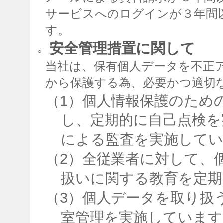
サービスへのログインが３年間
す。
安全管理措置に関して
○
当社は、保有個人データを不正
から保護する為、必要かつ適切
（1）個人情報保護のため
し、定期的に自己点検を
による監査を実施して
（2）全従業者に対して、
扱いに関する教育を定期
（3）個人データを取り扱
室管理を実施しています