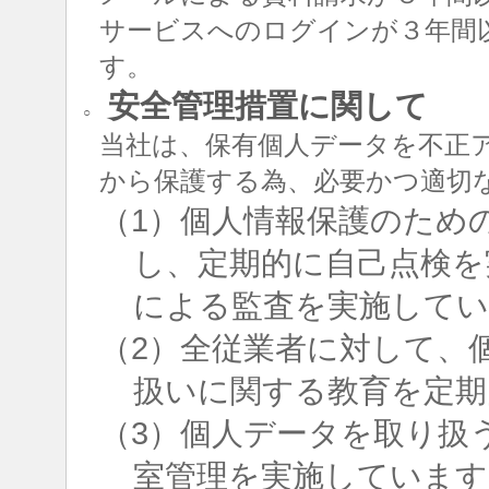
サービスへのログインが３年間
す。
安全管理措置に関して
○
当社は、保有個人データを不正
から保護する為、必要かつ適切
（1）個人情報保護のため
し、定期的に自己点検を
による監査を実施して
（2）全従業者に対して、
扱いに関する教育を定期
（3）個人データを取り扱
室管理を実施しています