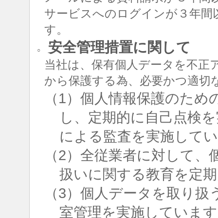
サービスへのログインが３年間
す。
安全管理措置に関して
○
当社は、保有個人データを不正
から保護する為、必要かつ適切
（1）個人情報保護のため
し、定期的に自己点検を
による監査を実施して
（2）全従業者に対して、
扱いに関する教育を定期
（3）個人データを取り扱
室管理を実施しています