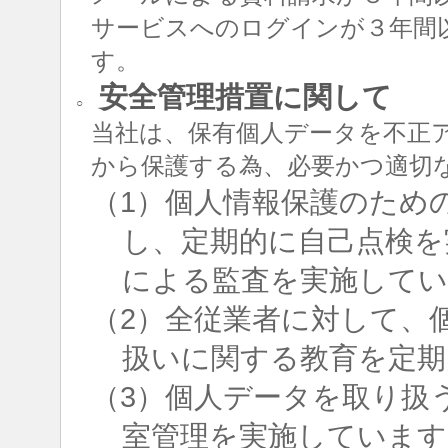
サービスへのログインが３年間
す。
安全管理措置に関して
○
当社は、保有個人データを不正
から保護する為、必要かつ適切
（1）個人情報保護のため
し、定期的に自己点検を
による監査を実施して
（2）全従業者に対して、
扱いに関する教育を定期
（3）個人データを取り扱
室管理を実施しています