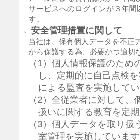
サービスへのログインが３年間
す。
安全管理措置に関して
○
当社は、保有個人データを不正
から保護する為、必要かつ適切
（1）個人情報保護のため
し、定期的に自己点検を
による監査を実施して
（2）全従業者に対して、
扱いに関する教育を定期
（3）個人データを取り扱
室管理を実施しています