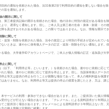
用目的の通知を依頼された場合、法32条第2項で利用目的の通知を要しない場合を
その旨を通知します。
録の開示に関して
は、第三者提供記録の開示を依頼された場合、他の法令に特別の規定がある場合を
により、遅滞なく通知します。但し、ご本人又は第三者の生命・身体・財産・その
支障を及ぼすおそれがある場合は、この限りではありません。なお、情報を開示で
削除に関して
正・追加・削除を依頼された場合、法令の規定により特別の手続きが定められてい
でないときは、速やかに保有個人データの訂正・追加・削除を行ない通知します。
いる場合、大学進学IDアカウントページで、ご本人が個人情報の訂正・追加及び大学
停止に関して
去（以下、「利用停止等」といいます。）を依頼された場合、速やかに依頼に応じ
された場合、速やかに依頼に応じて提供を停止します。但し、当該保有個人データ
用停止等又は提供の停止を行うことが困難な場合であって、本人の権利利益を保護
ではありません。なお、利用停止等又は提供の停止の措置を講じたとき、又は、講
、本サービスの利用・参加ができない場合があります。また、ご提供頂いた個人情
み受付などが行えない場合があります。「テレメール」による資料請求が１年間以
めてご提供頂く場合があります。テレメールによる資料請求が３年間以上ない方、又
い方の個人情報は定期的に破棄します。