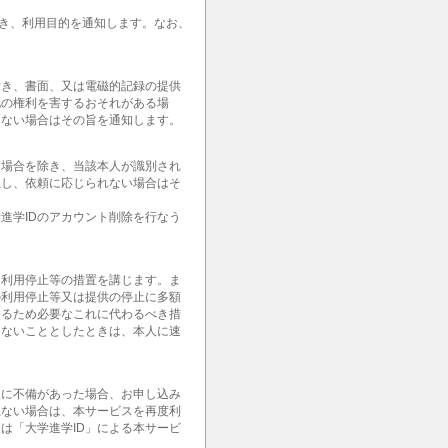
除き、利用目的を通知します。なお、
除き、書面、又は電磁的記録の提供
他の権利を害するおそれがある場
きない場合はその旨を通知します。
る場合を除き、当該本人が識別され
但し、依頼に応じられない場合はそ
進学IDのアカウント削除を行なう
て利用停止等の措置を講じます。ま
の利用停止等又は提供の停止に多額
するため必要なこれに代わるべき措
じないこととしたときは、本人に速
報に不備があった場合、お申し込み
上ない場合は、本サービスを再度利
は「大学進学ID」による本サービ