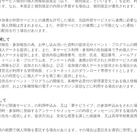
はサービス個別の個人情報取扱規定（以下、「個別規定」といいます。）を定め、
ます。なお、本規定と個別規定の内容が矛盾する場合は、個別規定が優先されます
参加者が外部サービスとの連携を許可した場合、当該外部サービスから連携に必要
、個人情報は含まれません。また、外部サービスとの連携により可能となった通知
の配信を行う場合があります。
関して
用報告・参加報告の為、お申し込み頂いた資料の提供元やイベント・プログラムの
個人データを提供します。また、本サービス利用・参加時の告知媒体で予め個人デ
個人データを提供します。提供内容は郵便番号、住所、氏名、電話番号、メールア
・イベント名・プログラム名、アンケート内容、連携が許可された外部サービスの
人情報を訂正・追加された場合は、訂正・追加後の個人データが提供される場合が
運営元が利用する管理画面、インターネット上のダウンロード専用サイトとします
本人の同意なしに個人データを第三者に提供しません。
提供元やイベント・プログラムの開催元、各種申込受付の管理運営元である個人情
ル送付、および各種情報の電子メールマガジン送信などに利用する場合があります
して
夢ナビ関連サービス」の利用申込み、又は「夢ナビライブ」の参加申込みをされた
用時・参加時に登録するアンケートやメッセージの内容とメッセージに対する返信
の先生へ提供します。提供方法は、安全な措置を講じた紙媒体、又は高等学校教員
限の範囲で個人情報を委託する場合があります。その場合は委託先を適切に管理し