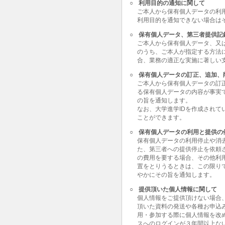
○
利用目的の通知に関して
ご本人から保有個人データの利
利用目的を通知できない場合は
○
保有個人データ、第三者提供記
ご本人から保有個人データ、又
のうち、ご本人が指定する方法
合、業務の適正な実施に著しい
○
保有個人データの訂正、追加、
ご本人から保有個人データの訂
る保有個人データの内容が事実
の旨を通知します。
なお、大学進学IDを作成されて
ことができます。
○
保有個人データの利用と提供の
保有個人データの利用停止や消
た、第三者への提供停止を依頼
の費用を要する場合、その他利
置をとりうるときは、この限り
やかにその旨を通知します。
○
提供頂いた個人情報に関して
個人情報をご提供頂けない場合
頂いた資料の発送や各種お申込
用・参加する際に個人情報を改
スへのログインが３年間以上な