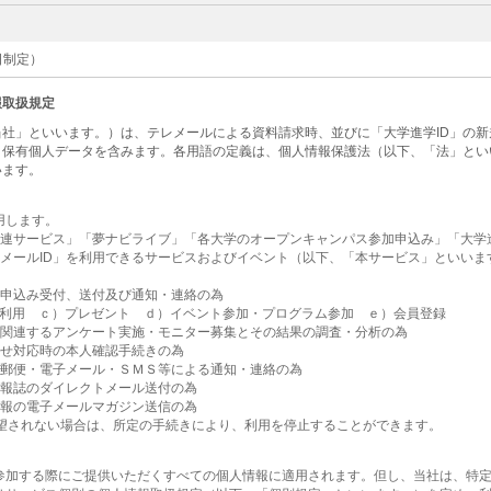
1日制定）
報取扱規定
社」といいます。）は、テレメールによる資料請求時、並びに「大学進学ID」の
・保有個人データを含みます。各用語の定義は、個人情報保護法（以下、「法」とい
います。
用します。
関連サービス」「夢ナビライブ」「各大学のオープンキャンパス参加申込み」「大学進
レメールID」を利用できるサービスおよびイベント（以下、「本サービス」といい
為
お申込み受付、送付及び通知・連絡の為
利用 ｃ）プレゼント ｄ）イベント参加・プログラム参加 ｅ）会員登録
に関連するアンケート実施・モニター募集とその結果の調査・分析の為
合せ対応時の本人確認手続きの為
・郵便・電子メール・ＳＭＳ等による通知・連絡の為
情報誌のダイレクトメール送付の為
情報の電子メールマガジン送信の為
希望されない場合は、所定の手続きにより、利用を停止することができます。
参加する際にご提供いただくすべての個人情報に適用されます。但し、当社は、特