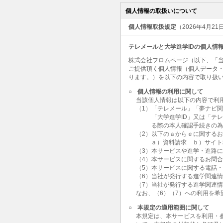
個人情報の取扱いについて
個人情報取扱規定
（2026年4月2
テレメールと大学進学IDの個人情
株式会社フロムページ（以下、「当
ご提供頂く個人情報（個人データ
ります。）を以下の内容で取り扱
○
個人情報の利用に関して
当該個人情報は以下の内容で利
（1）「テレメール」「夢ナビ
「大学進学ID」又は「テ
る際の本人確認手続きの
（2）以下のａからｅに関する
ａ）資料請求 ｂ）サイト
（3）本サービスや進学・進路
（4）本サービスに関するお問
（5）本サービスに関する電話
（6）当社が発行する進学関連
（7）当社が発行する進学関連
なお、（6）（7）への利用を
○
本規定の適用範囲に関して
本規定は、本サービスを利用・