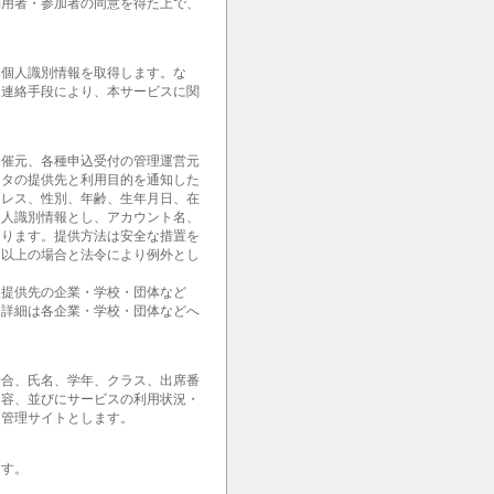
利用者・参加者の同意を得た上で、
。
な個人識別情報を取得します。な
・連絡手段により、本サービスに関
開催元、各種申込受付の管理運営元
ータの提供先と利用目的を通知した
ドレス、性別、年齢、生年月日、在
個人識別情報とし、アカウント名、
あります。提供方法は安全な措置を
。以上の場合と法令により例外とし
報提供先の企業・学校・団体など
。詳細は各企業・学校・団体などへ
場合、氏名、学年、クラス、出席番
内容、並びにサービスの利用状況・
用管理サイトとします。
ます。