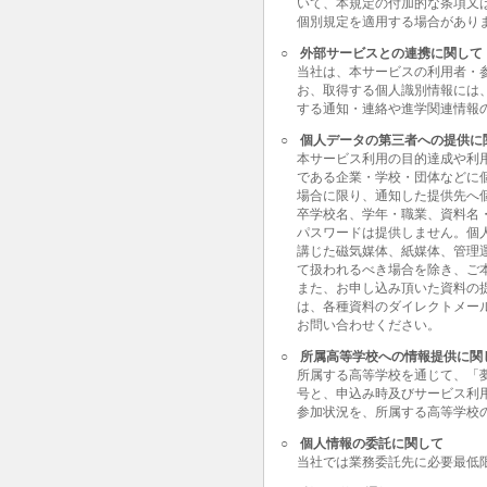
いて、本規定の付加的な条項又
個別規定を適用する場合があり
○
外部サービスとの連携に関して
当社は、本サービスの利用者・
お、取得する個人識別情報には
する通知・連絡や進学関連情報
○
個人データの第三者への提供に
本サービス利用の目的達成や利
である企業・学校・団体などに
場合に限り、通知した提供先へ
卒学校名、学年・職業、資料名
パスワードは提供しません。個
講じた磁気媒体、紙媒体、管理
て扱われるべき場合を除き、ご
また、お申し込み頂いた資料の
は、各種資料のダイレクトメー
お問い合わせください。
○
所属高等学校への情報提供に関
所属する高等学校を通じて、「
号と、申込み時及びサービス利
参加状況を、所属する高等学校
○
個人情報の委託に関して
当社では業務委託先に必要最低