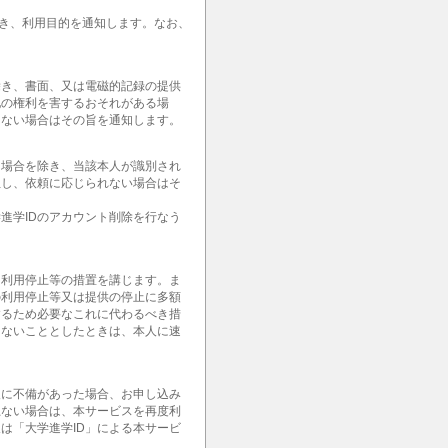
除き、利用目的を通知します。なお、
除き、書面、又は電磁的記録の提供
他の権利を害するおそれがある場
きない場合はその旨を通知します。
る場合を除き、当該本人が識別され
但し、依頼に応じられない場合はそ
進学IDのアカウント削除を行なう
て利用停止等の措置を講じます。ま
の利用停止等又は提供の停止に多額
するため必要なこれに代わるべき措
じないこととしたときは、本人に速
報に不備があった場合、お申し込み
上ない場合は、本サービスを再度利
は「大学進学ID」による本サービ