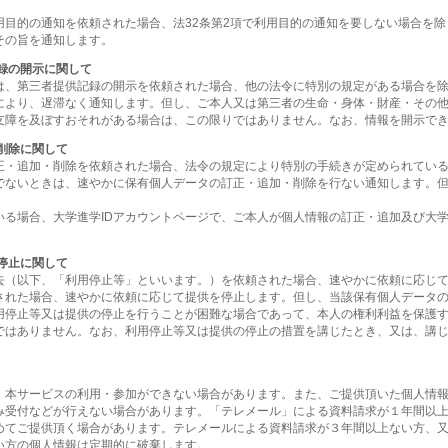
用目的の通知を依頼された場合、法32条第2項で利用目的の通知を要しない場合を
その旨を通知します。
録の開示に関して
は、第三者提供記録の開示を依頼された場合、他の法令に特別の規定がある場合を
により、遅滞なく通知します。但し、ご本人又は第三者の生命・身体・財産・その
支障を及ぼすおそれがある場合は、この限りではありません。なお、情報を開示で
削除に関して
正・追加・削除を依頼された場合、法令の規定により特別の手続きが定められてい
でないときは、速やかに保有個人データの訂正・追加・削除を行ない通知します。
いる場合、大学進学IDアカウントページで、ご本人が個人情報の訂正・追加及び大学
停止に関して
去（以下、「利用停止等」といいます。）を依頼された場合、速やかに依頼に応じ
された場合、速やかに依頼に応じて提供を停止します。但し、当該保有個人データ
用停止等又は提供の停止を行うことが困難な場合であって、本人の権利利益を保護
ではありません。なお、利用停止等又は提供の停止の措置を講じたとき、又は、講
、本サービスの利用・参加ができない場合があります。また、ご提供頂いた個人情
み受付などが行えない場合があります。「テレメール」による資料請求が１年間以
めてご提供頂く場合があります。テレメールによる資料請求が３年間以上ない方、又
い方の個人情報は定期的に破棄します。