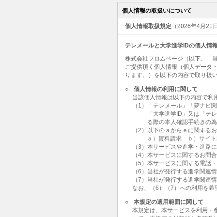
個人情報の取扱いについて
個人情報取扱規定
（2026年4月2
テレメールと大学進学IDの個人情
株式会社フロムページ（以下、「当
ご提供頂く個人情報（個人データ
ります。）を以下の内容で取り扱
○
個人情報の利用に関して
当該個人情報は以下の内容で利
（1）「テレメール」「夢ナビ
「大学進学ID」又は「テ
る際の本人確認手続きの
（2）以下のａからｅに関する
ａ）資料請求 ｂ）サイト
（3）本サービスや進学・進路
（4）本サービスに関するお問
（5）本サービスに関する電話
（6）当社が発行する進学関連
（7）当社が発行する進学関連
なお、（6）（7）への利用を
○
本規定の適用範囲に関して
本規定は、本サービスを利用・