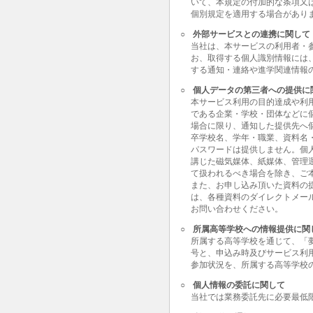
いて、本規定の付加的な条項又
個別規定を適用する場合があり
○
外部サービスとの連携に関して
当社は、本サービスの利用者・
お、取得する個人識別情報には
する通知・連絡や進学関連情報
○
個人データの第三者への提供に
本サービス利用の目的達成や利
である企業・学校・団体などに
場合に限り、通知した提供先へ
卒学校名、学年・職業、資料名
パスワードは提供しません。個
講じた磁気媒体、紙媒体、管理
て扱われるべき場合を除き、ご
また、お申し込み頂いた資料の
は、各種資料のダイレクトメー
お問い合わせください。
○
所属高等学校への情報提供に関
所属する高等学校を通じて、「
号と、申込み時及びサービス利
参加状況を、所属する高等学校
○
個人情報の委託に関して
当社では業務委託先に必要最低