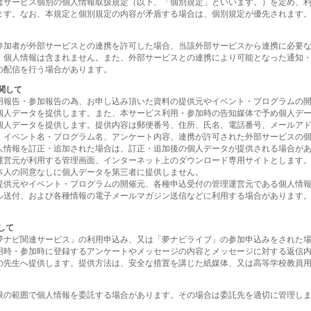
はサービス個別の個人情報取扱規定（以下、「個別規定」といいます。）を定め、
ます。なお、本規定と個別規定の内容が矛盾する場合は、個別規定が優先されます
参加者が外部サービスとの連携を許可した場合、当該外部サービスから連携に必要
、個人情報は含まれません。また、外部サービスとの連携により可能となった通知
の配信を行う場合があります。
関して
用報告・参加報告の為、お申し込み頂いた資料の提供元やイベント・プログラムの
個人データを提供します。また、本サービス利用・参加時の告知媒体で予め個人デ
個人データを提供します。提供内容は郵便番号、住所、氏名、電話番号、メールア
・イベント名・プログラム名、アンケート内容、連携が許可された外部サービスの
人情報を訂正・追加された場合は、訂正・追加後の個人データが提供される場合が
運営元が利用する管理画面、インターネット上のダウンロード専用サイトとします
本人の同意なしに個人データを第三者に提供しません。
提供元やイベント・プログラムの開催元、各種申込受付の管理運営元である個人情
ル送付、および各種情報の電子メールマガジン送信などに利用する場合があります
して
夢ナビ関連サービス」の利用申込み、又は「夢ナビライブ」の参加申込みをされた
用時・参加時に登録するアンケートやメッセージの内容とメッセージに対する返信
の先生へ提供します。提供方法は、安全な措置を講じた紙媒体、又は高等学校教員
限の範囲で個人情報を委託する場合があります。その場合は委託先を適切に管理し