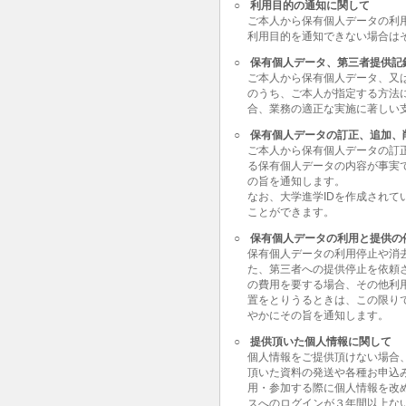
○
利用目的の通知に関して
ご本人から保有個人データの利
利用目的を通知できない場合は
○
保有個人データ、第三者提供記
ご本人から保有個人データ、又
のうち、ご本人が指定する方法
合、業務の適正な実施に著しい
○
保有個人データの訂正、追加、
ご本人から保有個人データの訂
る保有個人データの内容が事実
の旨を通知します。
なお、大学進学IDを作成されて
ことができます。
○
保有個人データの利用と提供の
保有個人データの利用停止や消
た、第三者への提供停止を依頼
の費用を要する場合、その他利
置をとりうるときは、この限り
やかにその旨を通知します。
○
提供頂いた個人情報に関して
個人情報をご提供頂けない場合
頂いた資料の発送や各種お申込
用・参加する際に個人情報を改
スへのログインが３年間以上な