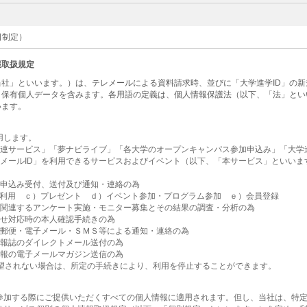
1日制定）
報取扱規定
社」といいます。）は、テレメールによる資料請求時、並びに「大学進学ID」の
・保有個人データを含みます。各用語の定義は、個人情報保護法（以下、「法」とい
います。
用します。
関連サービス」「夢ナビライブ」「各大学のオープンキャンパス参加申込み」「大学進
レメールID」を利用できるサービスおよびイベント（以下、「本サービス」といい
為
お申込み受付、送付及び通知・連絡の為
利用 ｃ）プレゼント ｄ）イベント参加・プログラム参加 ｅ）会員登録
に関連するアンケート実施・モニター募集とその結果の調査・分析の為
合せ対応時の本人確認手続きの為
・郵便・電子メール・ＳＭＳ等による通知・連絡の為
情報誌のダイレクトメール送付の為
情報の電子メールマガジン送信の為
希望されない場合は、所定の手続きにより、利用を停止することができます。
参加する際にご提供いただくすべての個人情報に適用されます。但し、当社は、特