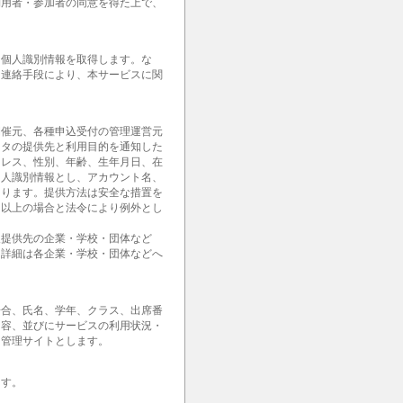
利用者・参加者の同意を得た上で、
。
な個人識別情報を取得します。な
・連絡手段により、本サービスに関
開催元、各種申込受付の管理運営元
ータの提供先と利用目的を通知した
ドレス、性別、年齢、生年月日、在
個人識別情報とし、アカウント名、
あります。提供方法は安全な措置を
。以上の場合と法令により例外とし
報提供先の企業・学校・団体など
。詳細は各企業・学校・団体などへ
場合、氏名、学年、クラス、出席番
内容、並びにサービスの利用状況・
用管理サイトとします。
ます。