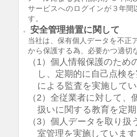
サービスへのログインが３年間
す。
安全管理措置に関して
○
当社は、保有個人データを不正
から保護する為、必要かつ適切
（1）個人情報保護のため
し、定期的に自己点検を
による監査を実施して
（2）全従業者に対して、
扱いに関する教育を定期
（3）個人データを取り扱
室管理を実施しています