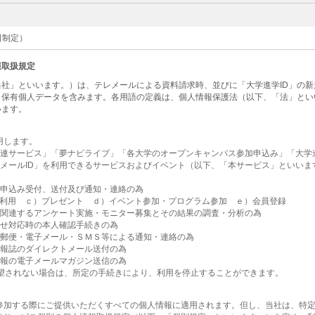
1日制定）
報取扱規定
社」といいます。）は、テレメールによる資料請求時、並びに「大学進学ID」の
・保有個人データを含みます。各用語の定義は、個人情報保護法（以下、「法」とい
います。
用します。
関連サービス」「夢ナビライブ」「各大学のオープンキャンパス参加申込み」「大学進
レメールID」を利用できるサービスおよびイベント（以下、「本サービス」といい
為
お申込み受付、送付及び通知・連絡の為
利用 ｃ）プレゼント ｄ）イベント参加・プログラム参加 ｅ）会員登録
に関連するアンケート実施・モニター募集とその結果の調査・分析の為
合せ対応時の本人確認手続きの為
・郵便・電子メール・ＳＭＳ等による通知・連絡の為
情報誌のダイレクトメール送付の為
情報の電子メールマガジン送信の為
希望されない場合は、所定の手続きにより、利用を停止することができます。
参加する際にご提供いただくすべての個人情報に適用されます。但し、当社は、特