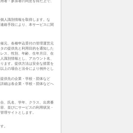
利用者・参加者の同意を得た上で、
。
な個人識別情報を取得します。な
・連絡手段により、本サービスに関
開催元、各種申込受付の管理運営元
ータの提供先と利用目的を通知した
ドレス、性別、年齢、生年月日、在
個人識別情報とし、アカウント名、
あります。提供方法は安全な措置を
。以上の場合と法令により例外とし
報提供先の企業・学校・団体など
。詳細は各企業・学校・団体などへ
場合、氏名、学年、クラス、出席番
内容、並びにサービスの利用状況・
用管理サイトとします。
ます。