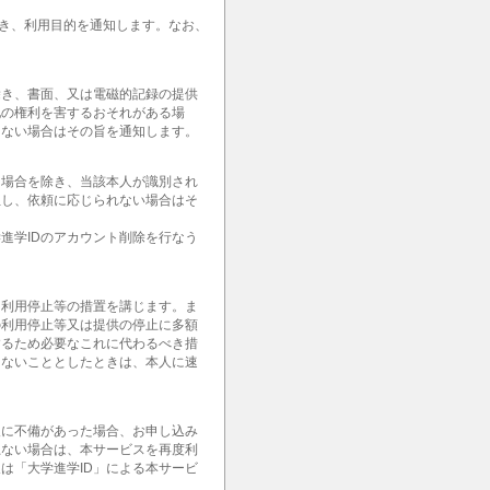
除き、利用目的を通知します。なお、
除き、書面、又は電磁的記録の提供
他の権利を害するおそれがある場
きない場合はその旨を通知します。
る場合を除き、当該本人が識別され
但し、依頼に応じられない場合はそ
進学IDのアカウント削除を行なう
て利用停止等の措置を講じます。ま
の利用停止等又は提供の停止に多額
するため必要なこれに代わるべき措
じないこととしたときは、本人に速
報に不備があった場合、お申し込み
上ない場合は、本サービスを再度利
は「大学進学ID」による本サービ