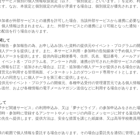
はサービス個別の個人情報取扱規定（以下、「個別規定」といいます。）を定め、
ます。なお、本規定と個別規定の内容が矛盾する場合は、個別規定が優先されます
参加者が外部サービスとの連携を許可した場合、当該外部サービスから連携に必要
、個人情報は含まれません。また、外部サービスとの連携により可能となった通知
の配信を行う場合があります。
関して
用報告・参加報告の為、お申し込み頂いた資料の提供元やイベント・プログラムの
個人データを提供します。また、本サービス利用・参加時の告知媒体で予め個人デ
個人データを提供します。提供内容は郵便番号、住所、氏名、電話番号、メールア
・イベント名・プログラム名、アンケート内容、連携が許可された外部サービスの
人情報を訂正・追加された場合は、訂正・追加後の個人データが提供される場合が
運営元が利用する管理画面、インターネット上のダウンロード専用サイトとします
本人の同意なしに個人データを第三者に提供しません。
提供元やイベント・プログラムの開催元、各種申込受付の管理運営元である個人情
ル送付、および各種情報の電子メールマガジン送信などに利用する場合があります
して
夢ナビ関連サービス」の利用申込み、又は「夢ナビライブ」の参加申込みをされた
用時・参加時に登録するアンケートやメッセージの内容とメッセージに対する返信
の先生へ提供します。提供方法は、安全な措置を講じた紙媒体、又は高等学校教員
限の範囲で個人情報を委託する場合があります。その場合は委託先を適切に管理し