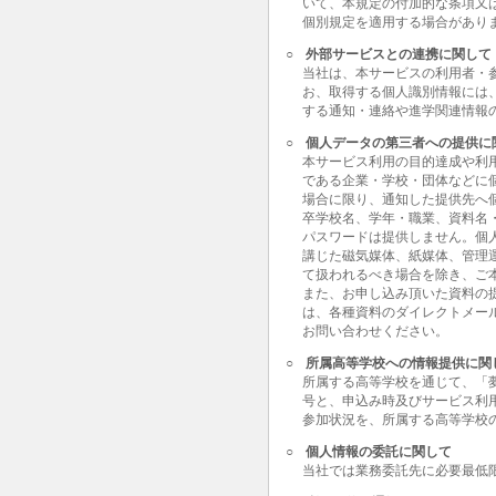
いて、本規定の付加的な条項又
個別規定を適用する場合があり
○
外部サービスとの連携に関して
当社は、本サービスの利用者・
お、取得する個人識別情報には
する通知・連絡や進学関連情報
○
個人データの第三者への提供に
本サービス利用の目的達成や利
である企業・学校・団体などに
場合に限り、通知した提供先へ
卒学校名、学年・職業、資料名
パスワードは提供しません。個
講じた磁気媒体、紙媒体、管理
て扱われるべき場合を除き、ご
また、お申し込み頂いた資料の
は、各種資料のダイレクトメー
お問い合わせください。
○
所属高等学校への情報提供に関
所属する高等学校を通じて、「
号と、申込み時及びサービス利
参加状況を、所属する高等学校
○
個人情報の委託に関して
当社では業務委託先に必要最低