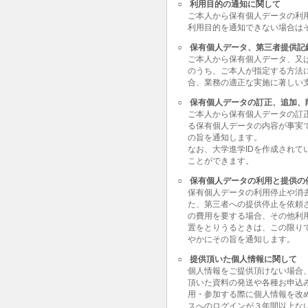
○
利用目的の通知に関して
ご本人から保有個人データの利
利用目的を通知できない場合は
○
保有個人データ、第三者提供記
ご本人から保有個人データ、又
のうち、ご本人が指定する方法
合、業務の適正な実施に著しい
○
保有個人データの訂正、追加、
ご本人から保有個人データの訂
る保有個人データの内容が事実
の旨を通知します。
なお、大学進学IDを作成されて
ことができます。
○
保有個人データの利用と提供の
保有個人データの利用停止や消
た、第三者への提供停止を依頼
の費用を要する場合、その他利
置をとりうるときは、この限り
やかにその旨を通知します。
○
提供頂いた個人情報に関して
個人情報をご提供頂けない場合
頂いた資料の発送や各種お申込
用・参加する際に個人情報を改
スへのログインが３年間以上な