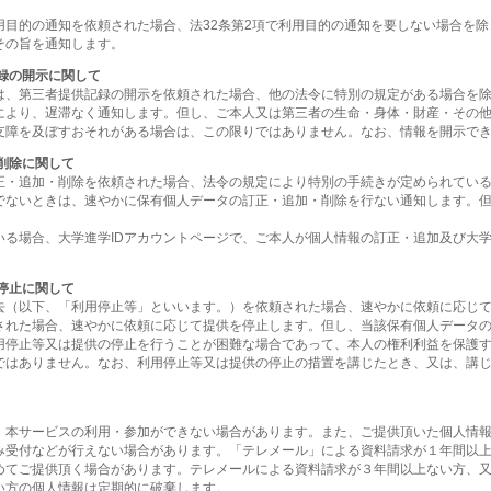
用目的の通知を依頼された場合、法32条第2項で利用目的の通知を要しない場合を
その旨を通知します。
録の開示に関して
は、第三者提供記録の開示を依頼された場合、他の法令に特別の規定がある場合を
により、遅滞なく通知します。但し、ご本人又は第三者の生命・身体・財産・その
支障を及ぼすおそれがある場合は、この限りではありません。なお、情報を開示で
削除に関して
正・追加・削除を依頼された場合、法令の規定により特別の手続きが定められてい
でないときは、速やかに保有個人データの訂正・追加・削除を行ない通知します。
いる場合、大学進学IDアカウントページで、ご本人が個人情報の訂正・追加及び大学
停止に関して
去（以下、「利用停止等」といいます。）を依頼された場合、速やかに依頼に応じ
された場合、速やかに依頼に応じて提供を停止します。但し、当該保有個人データ
用停止等又は提供の停止を行うことが困難な場合であって、本人の権利利益を保護
ではありません。なお、利用停止等又は提供の停止の措置を講じたとき、又は、講
、本サービスの利用・参加ができない場合があります。また、ご提供頂いた個人情
み受付などが行えない場合があります。「テレメール」による資料請求が１年間以
めてご提供頂く場合があります。テレメールによる資料請求が３年間以上ない方、又
い方の個人情報は定期的に破棄します。