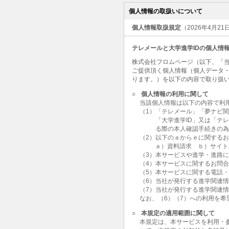
個人情報の取扱いについて
個人情報取扱規定
（2026年4月2
テレメールと大学進学IDの個人情
株式会社フロムページ（以下、「当
ご提供頂く個人情報（個人データ
ります。）を以下の内容で取り扱
○
個人情報の利用に関して
当該個人情報は以下の内容で利
（1）「テレメール」「夢ナビ
「大学進学ID」又は「テ
る際の本人確認手続きの
（2）以下のａからｅに関する
ａ）資料請求 ｂ）サイト
（3）本サービスや進学・進路
（4）本サービスに関するお問
（5）本サービスに関する電話
（6）当社が発行する進学関連
（7）当社が発行する進学関連
なお、（6）（7）への利用を
○
本規定の適用範囲に関して
本規定は、本サービスを利用・