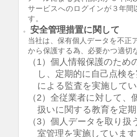
サービスへのログインが３年間
す。
安全管理措置に関して
○
当社は、保有個人データを不正
から保護する為、必要かつ適切
（1）個人情報保護のため
し、定期的に自己点検を
による監査を実施して
（2）全従業者に対して、
扱いに関する教育を定期
（3）個人データを取り扱
室管理を実施しています