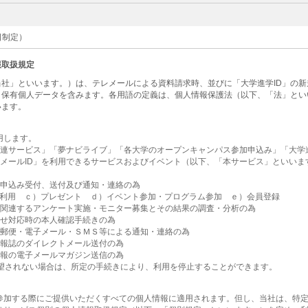
1日制定）
報取扱規定
社」といいます。）は、テレメールによる資料請求時、並びに「大学進学ID」の
・保有個人データを含みます。各用語の定義は、個人情報保護法（以下、「法」とい
います。
用します。
関連サービス」「夢ナビライブ」「各大学のオープンキャンパス参加申込み」「大学進
レメールID」を利用できるサービスおよびイベント（以下、「本サービス」といい
為
お申込み受付、送付及び通知・連絡の為
利用 ｃ）プレゼント ｄ）イベント参加・プログラム参加 ｅ）会員登録
に関連するアンケート実施・モニター募集とその結果の調査・分析の為
合せ対応時の本人確認手続きの為
・郵便・電子メール・ＳＭＳ等による通知・連絡の為
情報誌のダイレクトメール送付の為
情報の電子メールマガジン送信の為
希望されない場合は、所定の手続きにより、利用を停止することができます。
参加する際にご提供いただくすべての個人情報に適用されます。但し、当社は、特