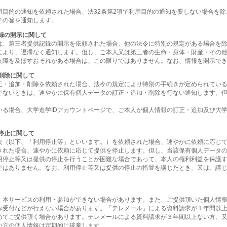
用目的の通知を依頼された場合、法32条第2項で利用目的の通知を要しない場合を
その旨を通知します。
録の開示に関して
は、第三者提供記録の開示を依頼された場合、他の法令に特別の規定がある場合を
により、遅滞なく通知します。但し、ご本人又は第三者の生命・身体・財産・その
支障を及ぼすおそれがある場合は、この限りではありません。なお、情報を開示で
削除に関して
正・追加・削除を依頼された場合、法令の規定により特別の手続きが定められてい
でないときは、速やかに保有個人データの訂正・追加・削除を行ない通知します。
いる場合、大学進学IDアカウントページで、ご本人が個人情報の訂正・追加及び大学
停止に関して
去（以下、「利用停止等」といいます。）を依頼された場合、速やかに依頼に応じ
された場合、速やかに依頼に応じて提供を停止します。但し、当該保有個人データ
用停止等又は提供の停止を行うことが困難な場合であって、本人の権利利益を保護
ではありません。なお、利用停止等又は提供の停止の措置を講じたとき、又は、講
、本サービスの利用・参加ができない場合があります。また、ご提供頂いた個人情
み受付などが行えない場合があります。「テレメール」による資料請求が１年間以
めてご提供頂く場合があります。テレメールによる資料請求が３年間以上ない方、又
い方の個人情報は定期的に破棄します。