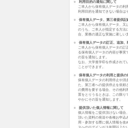
○
利用目的の通知に関して
ご本人から保有個人データの利
利用目的を通知できない場合は
○
保有個人データ、第三者提供記
ご本人から保有個人データ、又
のうち、ご本人が指定する方法
合、業務の適正な実施に著しい
○
保有個人データの訂正、追加、
ご本人から保有個人データの訂
る保有個人データの内容が事実
の旨を通知します。
なお、大学進学IDを作成されて
ことができます。
○
保有個人データの利用と提供の
保有個人データの利用停止や消
た、第三者への提供停止を依頼
の費用を要する場合、その他利
置をとりうるときは、この限り
やかにその旨を通知します。
○
提供頂いた個人情報に関して
個人情報をご提供頂けない場合
頂いた資料の発送や各種お申込
用・参加する際に個人情報を改
スへのログインが３年間以上な