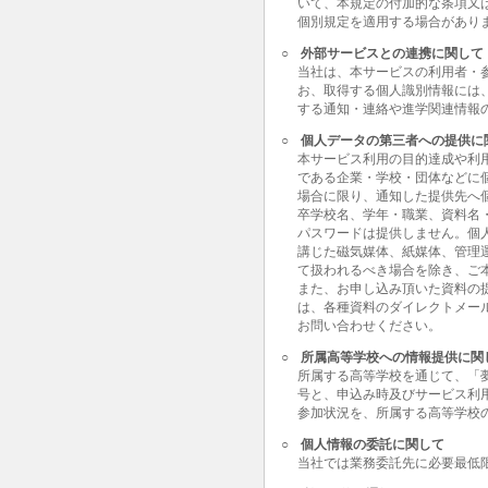
いて、本規定の付加的な条項又
個別規定を適用する場合があり
○
外部サービスとの連携に関して
当社は、本サービスの利用者・
お、取得する個人識別情報には
する通知・連絡や進学関連情報
○
個人データの第三者への提供に
本サービス利用の目的達成や利
である企業・学校・団体などに
場合に限り、通知した提供先へ
卒学校名、学年・職業、資料名
パスワードは提供しません。個
講じた磁気媒体、紙媒体、管理
て扱われるべき場合を除き、ご
また、お申し込み頂いた資料の
は、各種資料のダイレクトメー
お問い合わせください。
○
所属高等学校への情報提供に関
所属する高等学校を通じて、「
号と、申込み時及びサービス利
参加状況を、所属する高等学校
○
個人情報の委託に関して
当社では業務委託先に必要最低