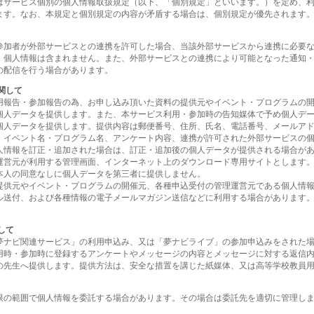
はサービス個別の個人情報取扱規定（以下、「個別規定」といいます。）を定め、
ます。なお、本規定と個別規定の内容が矛盾する場合は、個別規定が優先されます
参加者が外部サービスとの連携を許可した場合、当該外部サービスから連携に必要
、個人情報は含まれません。また、外部サービスとの連携により可能となった通知
の配信を行う場合があります。
関して
用報告・参加報告の為、お申し込み頂いた資料の提供元やイベント・プログラムの
個人データを提供します。また、本サービス利用・参加時の告知媒体で予め個人デ
個人データを提供します。提供内容は郵便番号、住所、氏名、電話番号、メールア
・イベント名・プログラム名、アンケート内容、連携が許可された外部サービスの
人情報を訂正・追加された場合は、訂正・追加後の個人データが提供される場合が
運営元が利用する管理画面、インターネット上のダウンロード専用サイトとします
本人の同意なしに個人データを第三者に提供しません。
提供元やイベント・プログラムの開催元、各種申込受付の管理運営元である個人情
ル送付、および各種情報の電子メールマガジン送信などに利用する場合があります
して
夢ナビ関連サービス」の利用申込み、又は「夢ナビライブ」の参加申込みをされた
用時・参加時に登録するアンケートやメッセージの内容とメッセージに対する返信
の先生へ提供します。提供方法は、安全な措置を講じた紙媒体、又は高等学校教員
限の範囲で個人情報を委託する場合があります。その場合は委託先を適切に管理し