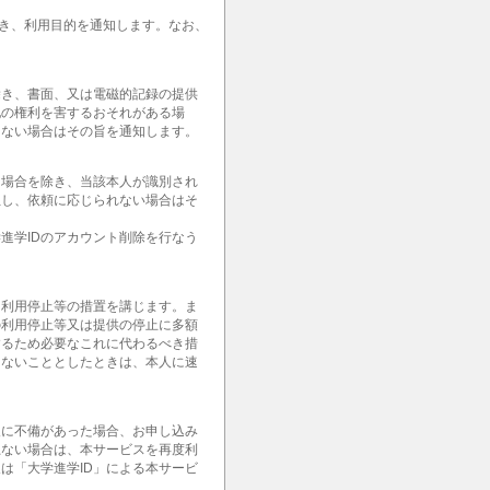
除き、利用目的を通知します。なお、
除き、書面、又は電磁的記録の提供
他の権利を害するおそれがある場
きない場合はその旨を通知します。
る場合を除き、当該本人が識別され
但し、依頼に応じられない場合はそ
進学IDのアカウント削除を行なう
て利用停止等の措置を講じます。ま
の利用停止等又は提供の停止に多額
するため必要なこれに代わるべき措
じないこととしたときは、本人に速
報に不備があった場合、お申し込み
上ない場合は、本サービスを再度利
は「大学進学ID」による本サービ