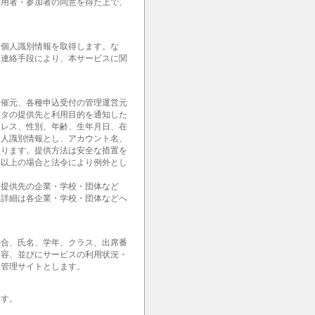
利用者・参加者の同意を得た上で、
。
な個人識別情報を取得します。な
・連絡手段により、本サービスに関
開催元、各種申込受付の管理運営元
ータの提供先と利用目的を通知した
ドレス、性別、年齢、生年月日、在
個人識別情報とし、アカウント名、
あります。提供方法は安全な措置を
。以上の場合と法令により例外とし
報提供先の企業・学校・団体など
。詳細は各企業・学校・団体などへ
場合、氏名、学年、クラス、出席番
内容、並びにサービスの利用状況・
用管理サイトとします。
ます。