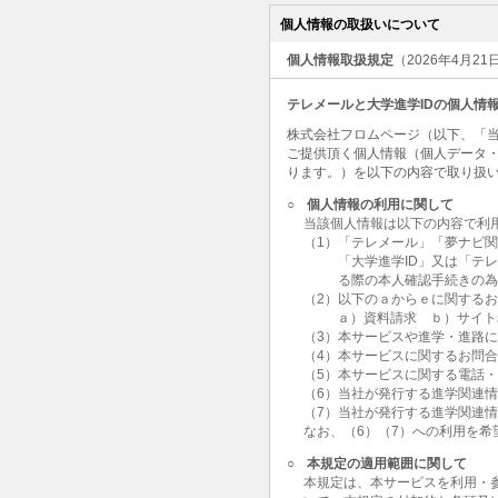
個人情報の取扱いについて
個人情報取扱規定
（2026年4月2
テレメールと大学進学IDの個人情
株式会社フロムページ（以下、「当
ご提供頂く個人情報（個人データ
ります。）を以下の内容で取り扱
○
個人情報の利用に関して
当該個人情報は以下の内容で利
（1）「テレメール」「夢ナビ
「大学進学ID」又は「テ
る際の本人確認手続きの
（2）以下のａからｅに関する
ａ）資料請求 ｂ）サイト
（3）本サービスや進学・進路
（4）本サービスに関するお問
（5）本サービスに関する電話
（6）当社が発行する進学関連
（7）当社が発行する進学関連
なお、（6）（7）への利用を
○
本規定の適用範囲に関して
本規定は、本サービスを利用・