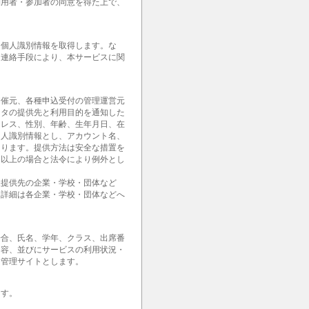
利用者・参加者の同意を得た上で、
。
な個人識別情報を取得します。な
・連絡手段により、本サービスに関
開催元、各種申込受付の管理運営元
ータの提供先と利用目的を通知した
ドレス、性別、年齢、生年月日、在
個人識別情報とし、アカウント名、
あります。提供方法は安全な措置を
。以上の場合と法令により例外とし
報提供先の企業・学校・団体など
。詳細は各企業・学校・団体などへ
場合、氏名、学年、クラス、出席番
内容、並びにサービスの利用状況・
用管理サイトとします。
ます。