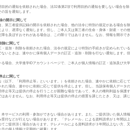
用目的の通知を依頼された場合、法32条第2項で利用目的の通知を要しない場合を
その旨を通知します。
録の開示に関して
は、第三者提供記録の開示を依頼された場合、他の法令に特別の規定がある場合を
により、遅滞なく通知します。但し、ご本人又は第三者の生命・身体・財産・その
支障を及ぼすおそれがある場合は、この限りではありません。なお、情報を開示で
削除に関して
正・追加・削除を依頼された場合、法令の規定により特別の手続きが定められてい
でないときは、速やかに保有個人データの訂正・追加・削除を行ない通知します。
いる場合、大学進学IDアカウントページで、ご本人が個人情報の訂正・追加及び大学
停止に関して
去（以下、「利用停止等」といいます。）を依頼された場合、速やかに依頼に応じ
された場合、速やかに依頼に応じて提供を停止します。但し、当該保有個人データ
用停止等又は提供の停止を行うことが困難な場合であって、本人の権利利益を保護
ではありません。なお、利用停止等又は提供の停止の措置を講じたとき、又は、講
、本サービスの利用・参加ができない場合があります。また、ご提供頂いた個人情
み受付などが行えない場合があります。「テレメール」による資料請求が１年間以
めてご提供頂く場合があります。テレメールによる資料請求が３年間以上ない方、又
い方の個人情報は定期的に破棄します。