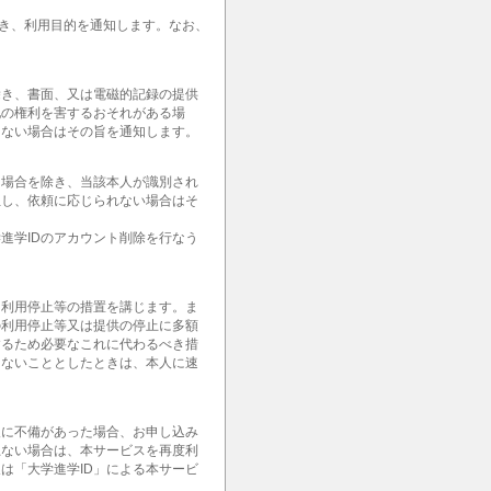
除き、利用目的を通知します。なお、
除き、書面、又は電磁的記録の提供
他の権利を害するおそれがある場
きない場合はその旨を通知します。
る場合を除き、当該本人が識別され
但し、依頼に応じられない場合はそ
進学IDのアカウント削除を行なう
て利用停止等の措置を講じます。ま
の利用停止等又は提供の停止に多額
するため必要なこれに代わるべき措
じないこととしたときは、本人に速
報に不備があった場合、お申し込み
上ない場合は、本サービスを再度利
は「大学進学ID」による本サービ