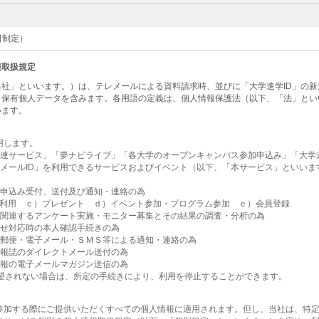
1日制定）
報取扱規定
社」といいます。）は、テレメールによる資料請求時、並びに「大学進学ID」の
・保有個人データを含みます。各用語の定義は、個人情報保護法（以下、「法」とい
います。
用します。
関連サービス」「夢ナビライブ」「各大学のオープンキャンパス参加申込み」「大学進
レメールID」を利用できるサービスおよびイベント（以下、「本サービス」といい
為
お申込み受付、送付及び通知・連絡の為
利用 ｃ）プレゼント ｄ）イベント参加・プログラム参加 ｅ）会員登録
に関連するアンケート実施・モニター募集とその結果の調査・分析の為
合せ対応時の本人確認手続きの為
・郵便・電子メール・ＳＭＳ等による通知・連絡の為
情報誌のダイレクトメール送付の為
情報の電子メールマガジン送信の為
希望されない場合は、所定の手続きにより、利用を停止することができます。
参加する際にご提供いただくすべての個人情報に適用されます。但し、当社は、特