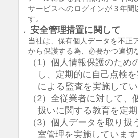
サービスへのログインが３年間
す。
安全管理措置に関して
○
当社は、保有個人データを不正
から保護する為、必要かつ適切
（1）個人情報保護のため
し、定期的に自己点検を
による監査を実施して
（2）全従業者に対して、
扱いに関する教育を定期
（3）個人データを取り扱
室管理を実施しています