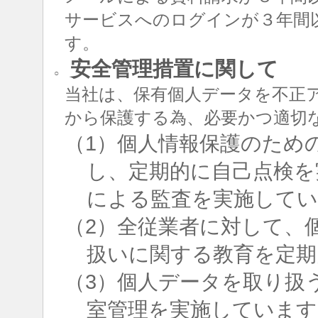
サービスへのログインが３年間
す。
安全管理措置に関して
○
当社は、保有個人データを不正
から保護する為、必要かつ適切
（1）個人情報保護のため
し、定期的に自己点検を
による監査を実施して
（2）全従業者に対して、
扱いに関する教育を定期
（3）個人データを取り扱
室管理を実施しています