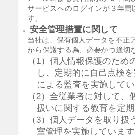
サービスへのログインが３年間
す。
安全管理措置に関して
○
当社は、保有個人データを不正
から保護する為、必要かつ適切
（1）個人情報保護のため
し、定期的に自己点検を
による監査を実施して
（2）全従業者に対して、
扱いに関する教育を定期
（3）個人データを取り扱
室管理を実施しています