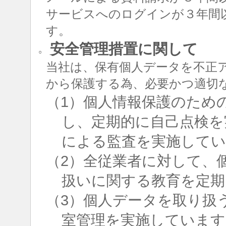
サービスへのログインが３年間
す。
安全管理措置に関して
○
当社は、保有個人データを不正
から保護する為、必要かつ適切
（1）個人情報保護のため
し、定期的に自己点検を
による監査を実施して
（2）全従業者に対して、
扱いに関する教育を定期
（3）個人データを取り扱
室管理を実施しています