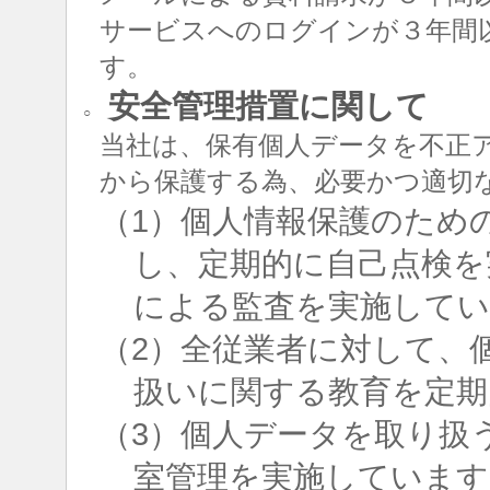
サービスへのログインが３年間
す。
安全管理措置に関して
○
当社は、保有個人データを不正
から保護する為、必要かつ適切
（1）個人情報保護のため
し、定期的に自己点検を
による監査を実施して
（2）全従業者に対して、
扱いに関する教育を定期
（3）個人データを取り扱
室管理を実施しています