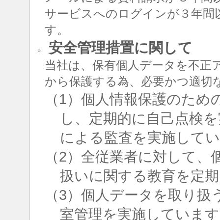
サービスへのログインが３年間
す。
安全管理措置に関して
○
当社は、保有個人データを不正
から保護する為、必要かつ適切
（1）個人情報保護のため
し、定期的に自己点検を
による監査を実施して
（2）全従業者に対して、
扱いに関する教育を定期
（3）個人データを取り扱
室管理を実施しています