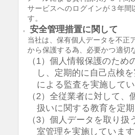
サービスへのログインが３年間
す。
安全管理措置に関して
○
当社は、保有個人データを不正
から保護する為、必要かつ適切
（1）個人情報保護のため
し、定期的に自己点検を
による監査を実施して
（2）全従業者に対して、
扱いに関する教育を定期
（3）個人データを取り扱
室管理を実施しています