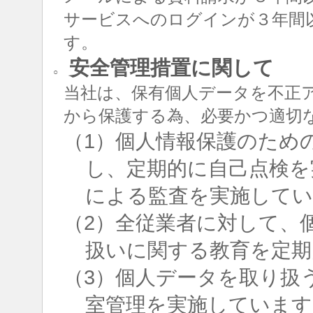
サービスへのログインが３年間
す。
安全管理措置に関して
○
当社は、保有個人データを不正
から保護する為、必要かつ適切
（1）個人情報保護のため
し、定期的に自己点検を
による監査を実施して
（2）全従業者に対して、
扱いに関する教育を定期
（3）個人データを取り扱
室管理を実施しています