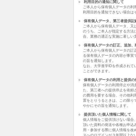
○
利用目的の通知に関して
ご本人から保有個人データの利
利用目的を通知できない場合は
○
保有個人データ、第三者提供記
ご本人から保有個人データ、又
のうち、ご本人が指定する方法
合、業務の適正な実施に著しい
○
保有個人データの訂正、追加、
ご本人から保有個人データの訂
る保有個人データの内容が事実
の旨を通知します。
なお、大学進学IDを作成されて
ことができます。
○
保有個人データの利用と提供の
保有個人データの利用停止や消
た、第三者への提供停止を依頼
の費用を要する場合、その他利
置をとりうるときは、この限り
やかにその旨を通知します。
○
提供頂いた個人情報に関して
個人情報をご提供頂けない場合
頂いた資料の発送や各種お申込
用・参加する際に個人情報を改
スへのログインが３年間以上な