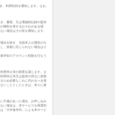
除き、利用目的を通知します。なお、
除き、書面、又は電磁的記録の提供
他の権利を害するおそれがある場
きない場合はその旨を通知します。
る場合を除き、当該本人が識別され
但し、依頼に応じられない場合はそ
進学IDのアカウント削除を行なう
て利用停止等の措置を講じます。ま
の利用停止等又は提供の停止に多額
するため必要なこれに代わるべき措
じないこととしたときは、本人に速
報に不備があった場合、お申し込み
上ない場合は、本サービスを再度利
は「大学進学ID」による本サービ