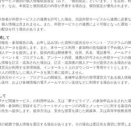
はサービス個別の個人情報取扱規定（以下、「個別規定」といいます。）を定め、
ます。なお、本規定と個別規定の内容が矛盾する場合は、個別規定が優先されます
参加者が外部サービスとの連携を許可した場合、当該外部サービスから連携に必要
、個人情報は含まれません。また、外部サービスとの連携により可能となった通知
の配信を行う場合があります。
関して
用報告・参加報告の為、お申し込み頂いた資料の提供元やイベント・プログラムの
個人データを提供します。また、本サービス利用・参加時の告知媒体で予め個人デ
個人データを提供します。提供内容は郵便番号、住所、氏名、電話番号、メールア
・イベント名・プログラム名、アンケート内容、連携が許可された外部サービスの
人情報を訂正・追加された場合は、訂正・追加後の個人データが提供される場合が
運営元が利用する管理画面、インターネット上のダウンロード専用サイトとします
本人の同意なしに個人データを第三者に提供しません。
提供元やイベント・プログラムの開催元、各種申込受付の管理運営元である個人情
ル送付、および各種情報の電子メールマガジン送信などに利用する場合があります
して
夢ナビ関連サービス」の利用申込み、又は「夢ナビライブ」の参加申込みをされた
用時・参加時に登録するアンケートやメッセージの内容とメッセージに対する返信
の先生へ提供します。提供方法は、安全な措置を講じた紙媒体、又は高等学校教員
限の範囲で個人情報を委託する場合があります。その場合は委託先を適切に管理し