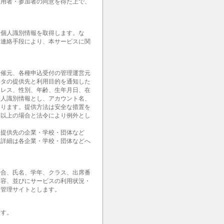
利用者・参加者の同意を得た上で、
。
な個人識別情報を取得します。な
・連絡手段により、本サービスに関
開催元、各種申込受付の管理運営元
ータの提供先と利用目的を通知した
ドレス、性別、年齢、生年月日、在
個人識別情報とし、アカウント名、
あります。提供方法は安全な措置を
。以上の場合と法令により例外とし
報提供先の企業・学校・団体など
。詳細は各企業・学校・団体などへ
場合、氏名、学年、クラス、出席番
内容、並びにサービスの利用状況・
用管理サイトとします。
ます。