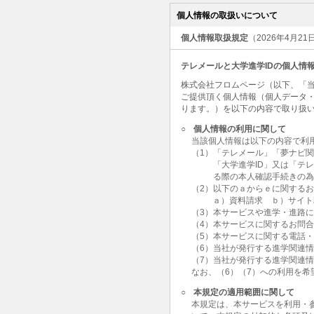
個人情報の取扱いについて
個人情報取扱規定
（2026年4月2
テレメールと大学進学IDの個人情
株式会社フロムページ（以下、「当
ご提供頂く個人情報（個人データ
ります。）を以下の内容で取り扱
○
個人情報の利用に関して
当該個人情報は以下の内容で利
（1）「テレメール」「夢ナビ
「大学進学ID」又は「テ
る際の本人確認手続きの
（2）以下のａからｅに関する
ａ）資料請求 ｂ）サイト
（3）本サービスや進学・進路
（4）本サービスに関するお問
（5）本サービスに関する電話
（6）当社が発行する進学関連
（7）当社が発行する進学関連
なお、（6）（7）への利用を
○
本規定の適用範囲に関して
本規定は、本サービスを利用・