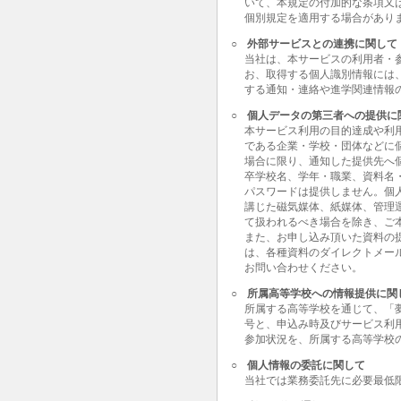
いて、本規定の付加的な条項又
個別規定を適用する場合があり
○
外部サービスとの連携に関して
当社は、本サービスの利用者・
お、取得する個人識別情報には
する通知・連絡や進学関連情報
○
個人データの第三者への提供に
本サービス利用の目的達成や利
である企業・学校・団体などに
場合に限り、通知した提供先へ
卒学校名、学年・職業、資料名
パスワードは提供しません。個
講じた磁気媒体、紙媒体、管理
て扱われるべき場合を除き、ご
また、お申し込み頂いた資料の
は、各種資料のダイレクトメー
お問い合わせください。
○
所属高等学校への情報提供に関
所属する高等学校を通じて、「
号と、申込み時及びサービス利
参加状況を、所属する高等学校
○
個人情報の委託に関して
当社では業務委託先に必要最低