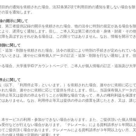
用目的の通知を依頼された場合、法32条第2項で利用目的の通知を要しない場合を
その旨を通知します。
録の開示に関して
は、第三者提供記録の開示を依頼された場合、他の法令に特別の規定がある場合を
により、遅滞なく通知します。但し、ご本人又は第三者の生命・身体・財産・その
支障を及ぼすおそれがある場合は、この限りではありません。なお、情報を開示で
削除に関して
正・追加・削除を依頼された場合、法令の規定により特別の手続きが定められてい
でないときは、速やかに保有個人データの訂正・追加・削除を行ない通知します。
いる場合、大学進学IDアカウントページで、ご本人が個人情報の訂正・追加及び大学
停止に関して
去（以下、「利用停止等」といいます。）を依頼された場合、速やかに依頼に応じ
された場合、速やかに依頼に応じて提供を停止します。但し、当該保有個人データ
用停止等又は提供の停止を行うことが困難な場合であって、本人の権利利益を保護
ではありません。なお、利用停止等又は提供の停止の措置を講じたとき、又は、講
、本サービスの利用・参加ができない場合があります。また、ご提供頂いた個人情
み受付などが行えない場合があります。「テレメール」による資料請求が１年間以
めてご提供頂く場合があります。テレメールによる資料請求が３年間以上ない方、又
い方の個人情報は定期的に破棄します。