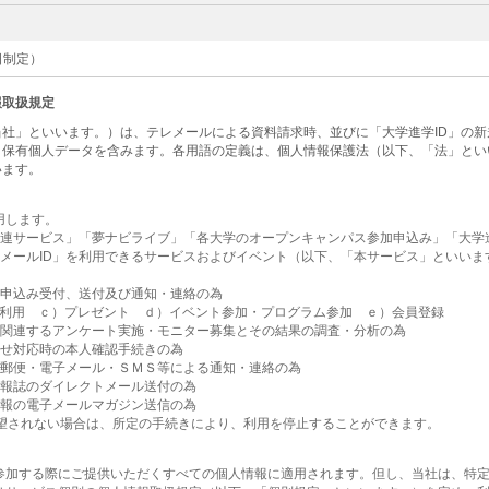
1日制定）
報取扱規定
社」といいます。）は、テレメールによる資料請求時、並びに「大学進学ID」の
・保有個人データを含みます。各用語の定義は、個人情報保護法（以下、「法」とい
います。
用します。
関連サービス」「夢ナビライブ」「各大学のオープンキャンパス参加申込み」「大学進
レメールID」を利用できるサービスおよびイベント（以下、「本サービス」といい
為
お申込み受付、送付及び通知・連絡の為
利用 ｃ）プレゼント ｄ）イベント参加・プログラム参加 ｅ）会員登録
に関連するアンケート実施・モニター募集とその結果の調査・分析の為
合せ対応時の本人確認手続きの為
・郵便・電子メール・ＳＭＳ等による通知・連絡の為
情報誌のダイレクトメール送付の為
情報の電子メールマガジン送信の為
希望されない場合は、所定の手続きにより、利用を停止することができます。
参加する際にご提供いただくすべての個人情報に適用されます。但し、当社は、特