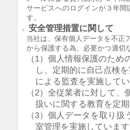
サービスへのログインが３年間
す。
安全管理措置に関して
○
当社は、保有個人データを不正
から保護する為、必要かつ適切
（1）個人情報保護のため
し、定期的に自己点検を
による監査を実施して
（2）全従業者に対して、
扱いに関する教育を定期
（3）個人データを取り扱
室管理を実施しています