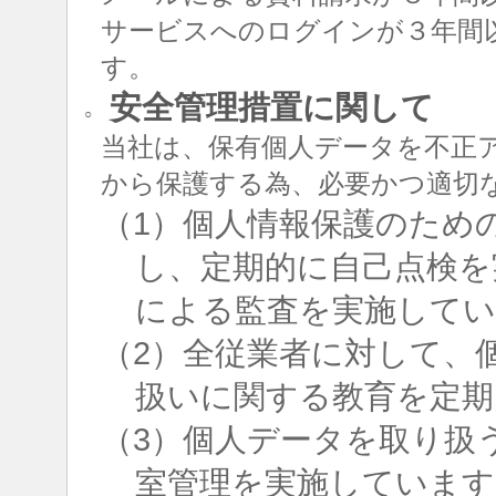
サービスへのログインが３年間
す。
安全管理措置に関して
○
当社は、保有個人データを不正
から保護する為、必要かつ適切
（1）個人情報保護のため
し、定期的に自己点検を
による監査を実施して
（2）全従業者に対して、
扱いに関する教育を定期
（3）個人データを取り扱
室管理を実施しています