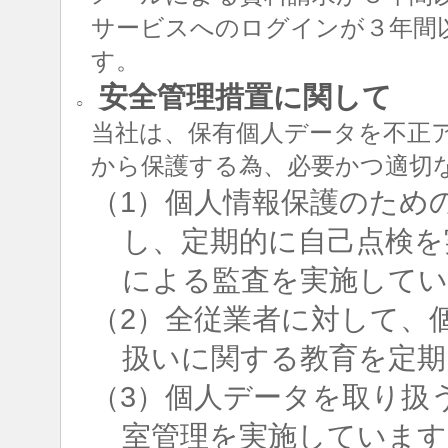
サービスへのログインが３年間
す。
安全管理措置に関して
○
当社は、保有個人データを不正
から保護する為、必要かつ適切
（1）個人情報保護のため
し、定期的に自己点検を
による監査を実施して
（2）全従業者に対して、
扱いに関する教育を定期
（3）個人データを取り扱
室管理を実施しています