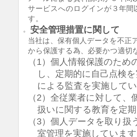
サービスへのログインが３年間
す。
安全管理措置に関して
○
当社は、保有個人データを不正
から保護する為、必要かつ適切
（1）個人情報保護のため
し、定期的に自己点検を
による監査を実施して
（2）全従業者に対して、
扱いに関する教育を定期
（3）個人データを取り扱
室管理を実施しています