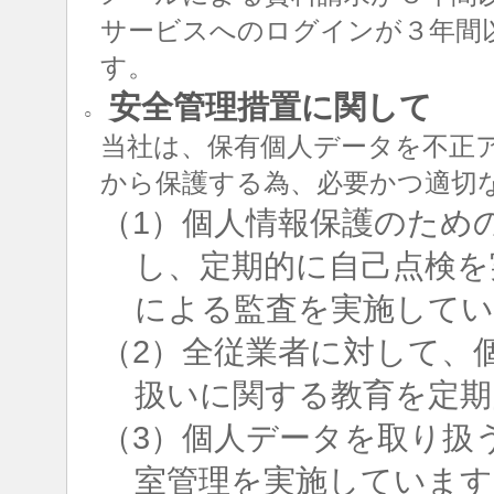
サービスへのログインが３年間
す。
安全管理措置に関して
○
当社は、保有個人データを不正
から保護する為、必要かつ適切
（1）個人情報保護のため
し、定期的に自己点検を
による監査を実施して
（2）全従業者に対して、
扱いに関する教育を定期
（3）個人データを取り扱
室管理を実施しています