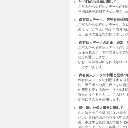
○
利用目的の通知に関して
ご本人から保有個人データの利
利用目的を通知できない場合は
○
保有個人データ、第三者提供記
ご本人から保有個人データ、又
のうち、ご本人が指定する方法
合、業務の適正な実施に著しい
○
保有個人データの訂正、追加、
ご本人から保有個人データの訂
る保有個人データの内容が事実
の旨を通知します。
なお、大学進学IDを作成されて
ことができます。
○
保有個人データの利用と提供の
保有個人データの利用停止や消
た、第三者への提供停止を依頼
の費用を要する場合、その他利
置をとりうるときは、この限り
やかにその旨を通知します。
○
提供頂いた個人情報に関して
個人情報をご提供頂けない場合
頂いた資料の発送や各種お申込
用・参加する際に個人情報を改
スへのログインが３年間以上な