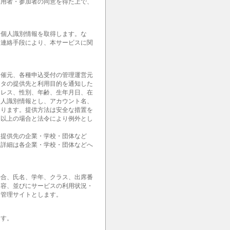
利用者・参加者の同意を得た上で、
。
な個人識別情報を取得します。な
・連絡手段により、本サービスに関
開催元、各種申込受付の管理運営元
ータの提供先と利用目的を通知した
ドレス、性別、年齢、生年月日、在
個人識別情報とし、アカウント名、
あります。提供方法は安全な措置を
。以上の場合と法令により例外とし
報提供先の企業・学校・団体など
。詳細は各企業・学校・団体などへ
場合、氏名、学年、クラス、出席番
内容、並びにサービスの利用状況・
用管理サイトとします。
ます。