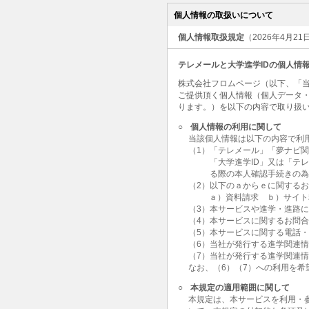
個人情報の取扱いについて
個人情報取扱規定
（2026年4月2
テレメールと大学進学IDの個人情
株式会社フロムページ（以下、「当
ご提供頂く個人情報（個人データ
ります。）を以下の内容で取り扱
○
個人情報の利用に関して
当該個人情報は以下の内容で利
（1）「テレメール」「夢ナビ
「大学進学ID」又は「テ
る際の本人確認手続きの
（2）以下のａからｅに関する
ａ）資料請求 ｂ）サイト
（3）本サービスや進学・進路
（4）本サービスに関するお問
（5）本サービスに関する電話
（6）当社が発行する進学関連
（7）当社が発行する進学関連
なお、（6）（7）への利用を
○
本規定の適用範囲に関して
本規定は、本サービスを利用・