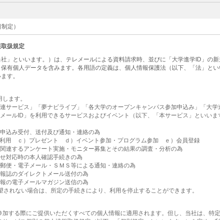
1日制定）
報取扱規定
社」といいます。）は、テレメールによる資料請求時、並びに「大学進学ID」の
・保有個人データを含みます。各用語の定義は、個人情報保護法（以下、「法」とい
います。
用します。
関連サービス」「夢ナビライブ」「各大学のオープンキャンパス参加申込み」「大学進
レメールID」を利用できるサービスおよびイベント（以下、「本サービス」といい
為
お申込み受付、送付及び通知・連絡の為
利用 ｃ）プレゼント ｄ）イベント参加・プログラム参加 ｅ）会員登録
に関連するアンケート実施・モニター募集とその結果の調査・分析の為
合せ対応時の本人確認手続きの為
・郵便・電子メール・ＳＭＳ等による通知・連絡の為
情報誌のダイレクトメール送付の為
情報の電子メールマガジン送信の為
希望されない場合は、所定の手続きにより、利用を停止することができます。
参加する際にご提供いただくすべての個人情報に適用されます。但し、当社は、特