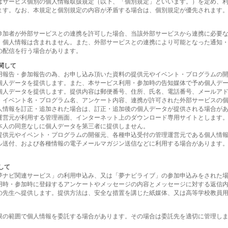
はサービス個別の個人情報取扱規定（以下、「個別規定」といいます。）を定め、
ます。なお、本規定と個別規定の内容が矛盾する場合は、個別規定が優先されます
参加者が外部サービスとの連携を許可した場合、当該外部サービスから連携に必要
、個人情報は含まれません。また、外部サービスとの連携により可能となった通知
の配信を行う場合があります。
関して
用報告・参加報告の為、お申し込み頂いた資料の提供元やイベント・プログラムの
個人データを提供します。また、本サービス利用・参加時の告知媒体で予め個人デ
個人データを提供します。提供内容は郵便番号、住所、氏名、電話番号、メールア
・イベント名・プログラム名、アンケート内容、連携が許可された外部サービスの
人情報を訂正・追加された場合は、訂正・追加後の個人データが提供される場合が
運営元が利用する管理画面、インターネット上のダウンロード専用サイトとします
本人の同意なしに個人データを第三者に提供しません。
提供元やイベント・プログラムの開催元、各種申込受付の管理運営元である個人情
ル送付、および各種情報の電子メールマガジン送信などに利用する場合があります
して
夢ナビ関連サービス」の利用申込み、又は「夢ナビライブ」の参加申込みをされた
用時・参加時に登録するアンケートやメッセージの内容とメッセージに対する返信
の先生へ提供します。提供方法は、安全な措置を講じた紙媒体、又は高等学校教員
限の範囲で個人情報を委託する場合があります。その場合は委託先を適切に管理し