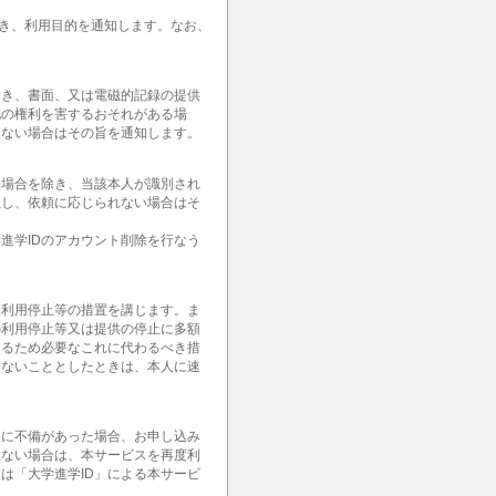
除き、利用目的を通知します。なお、
除き、書面、又は電磁的記録の提供
他の権利を害するおそれがある場
きない場合はその旨を通知します。
る場合を除き、当該本人が識別され
但し、依頼に応じられない場合はそ
進学IDのアカウント削除を行なう
て利用停止等の措置を講じます。ま
の利用停止等又は提供の停止に多額
するため必要なこれに代わるべき措
じないこととしたときは、本人に速
報に不備があった場合、お申し込み
上ない場合は、本サービスを再度利
は「大学進学ID」による本サービ