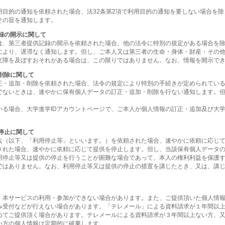
用目的の通知を依頼された場合、法32条第2項で利用目的の通知を要しない場合を
その旨を通知します。
録の開示に関して
は、第三者提供記録の開示を依頼された場合、他の法令に特別の規定がある場合を
により、遅滞なく通知します。但し、ご本人又は第三者の生命・身体・財産・その
支障を及ぼすおそれがある場合は、この限りではありません。なお、情報を開示で
削除に関して
正・追加・削除を依頼された場合、法令の規定により特別の手続きが定められてい
でないときは、速やかに保有個人データの訂正・追加・削除を行ない通知します。
いる場合、大学進学IDアカウントページで、ご本人が個人情報の訂正・追加及び大学
停止に関して
去（以下、「利用停止等」といいます。）を依頼された場合、速やかに依頼に応じ
された場合、速やかに依頼に応じて提供を停止します。但し、当該保有個人データ
用停止等又は提供の停止を行うことが困難な場合であって、本人の権利利益を保護
ではありません。なお、利用停止等又は提供の停止の措置を講じたとき、又は、講
、本サービスの利用・参加ができない場合があります。また、ご提供頂いた個人情
み受付などが行えない場合があります。「テレメール」による資料請求が１年間以
めてご提供頂く場合があります。テレメールによる資料請求が３年間以上ない方、又
い方の個人情報は定期的に破棄します。