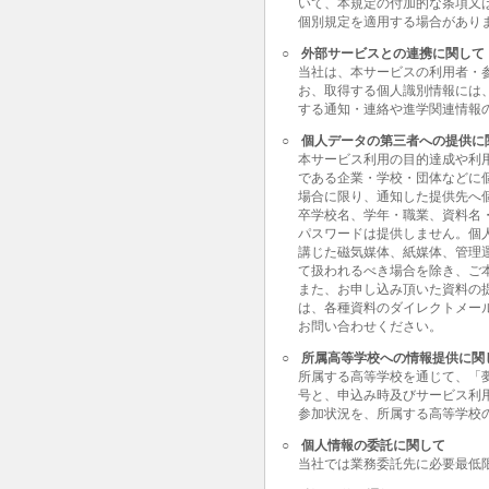
いて、本規定の付加的な条項又
個別規定を適用する場合があり
○
外部サービスとの連携に関して
当社は、本サービスの利用者・
お、取得する個人識別情報には
する通知・連絡や進学関連情報
○
個人データの第三者への提供に
本サービス利用の目的達成や利
である企業・学校・団体などに
場合に限り、通知した提供先へ
卒学校名、学年・職業、資料名
パスワードは提供しません。個
講じた磁気媒体、紙媒体、管理
て扱われるべき場合を除き、ご
また、お申し込み頂いた資料の
は、各種資料のダイレクトメー
お問い合わせください。
○
所属高等学校への情報提供に関
所属する高等学校を通じて、「
号と、申込み時及びサービス利
参加状況を、所属する高等学校
○
個人情報の委託に関して
当社では業務委託先に必要最低