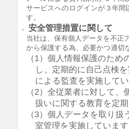
サービスへのログインが３年間
す。
安全管理措置に関して
○
当社は、保有個人データを不正
から保護する為、必要かつ適切
（1）個人情報保護のため
し、定期的に自己点検を
による監査を実施して
（2）全従業者に対して、
扱いに関する教育を定期
（3）個人データを取り扱
室管理を実施しています