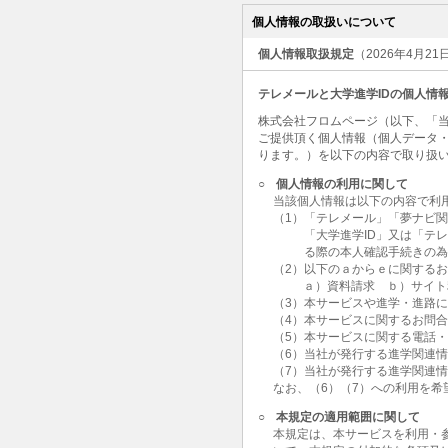
個人情報の取扱いについて
個人情報取扱規定
（2026年4月2
テレメールと大学進学IDの個人情
株式会社フロムページ（以下、「当
ご提供頂く個人情報（個人データ
ります。）を以下の内容で取り扱
○
個人情報の利用に関して
当該個人情報は以下の内容で利
（1）「テレメール」「夢ナビ
「大学進学ID」又は「テ
る際の本人確認手続きの
（2）以下のａからｅに関する
ａ）資料請求 ｂ）サイト
（3）本サービスや進学・進路
（4）本サービスに関するお問
（5）本サービスに関する電話
（6）当社が発行する進学関連
（7）当社が発行する進学関連
なお、（6）（7）への利用を
○
本規定の適用範囲に関して
本規定は、本サービスを利用・