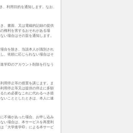
除き、利用目的を通知します。なお、
除き、書面、又は電磁的記録の提供
他の権利を害するおそれがある場
きない場合はその旨を通知します。
る場合を除き、当該本人が識別され
但し、依頼に応じられない場合はそ
進学IDのアカウント削除を行なう
て利用停止等の措置を講じます。ま
の利用停止等又は提供の停止に多額
するため必要なこれに代わるべき措
じないこととしたときは、本人に速
報に不備があった場合、お申し込み
上ない場合は、本サービスを再度利
は「大学進学ID」による本サービ