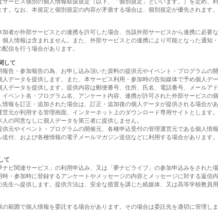
はサービス個別の個人情報取扱規定（以下、「個別規定」といいます。）を定め、
ます。なお、本規定と個別規定の内容が矛盾する場合は、個別規定が優先されます
参加者が外部サービスとの連携を許可した場合、当該外部サービスから連携に必要
、個人情報は含まれません。また、外部サービスとの連携により可能となった通知
の配信を行う場合があります。
関して
用報告・参加報告の為、お申し込み頂いた資料の提供元やイベント・プログラムの
個人データを提供します。また、本サービス利用・参加時の告知媒体で予め個人デ
個人データを提供します。提供内容は郵便番号、住所、氏名、電話番号、メールア
・イベント名・プログラム名、アンケート内容、連携が許可された外部サービスの
人情報を訂正・追加された場合は、訂正・追加後の個人データが提供される場合が
運営元が利用する管理画面、インターネット上のダウンロード専用サイトとします
本人の同意なしに個人データを第三者に提供しません。
提供元やイベント・プログラムの開催元、各種申込受付の管理運営元である個人情
ル送付、および各種情報の電子メールマガジン送信などに利用する場合があります
して
夢ナビ関連サービス」の利用申込み、又は「夢ナビライブ」の参加申込みをされた
用時・参加時に登録するアンケートやメッセージの内容とメッセージに対する返信
の先生へ提供します。提供方法は、安全な措置を講じた紙媒体、又は高等学校教員
限の範囲で個人情報を委託する場合があります。その場合は委託先を適切に管理し