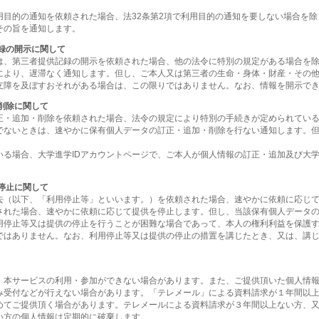
用目的の通知を依頼された場合、法32条第2項で利用目的の通知を要しない場合を
その旨を通知します。
録の開示に関して
は、第三者提供記録の開示を依頼された場合、他の法令に特別の規定がある場合を
により、遅滞なく通知します。但し、ご本人又は第三者の生命・身体・財産・その
支障を及ぼすおそれがある場合は、この限りではありません。なお、情報を開示で
削除に関して
正・追加・削除を依頼された場合、法令の規定により特別の手続きが定められてい
でないときは、速やかに保有個人データの訂正・追加・削除を行ない通知します。
いる場合、大学進学IDアカウントページで、ご本人が個人情報の訂正・追加及び大学
停止に関して
去（以下、「利用停止等」といいます。）を依頼された場合、速やかに依頼に応じ
された場合、速やかに依頼に応じて提供を停止します。但し、当該保有個人データ
用停止等又は提供の停止を行うことが困難な場合であって、本人の権利利益を保護
ではありません。なお、利用停止等又は提供の停止の措置を講じたとき、又は、講
、本サービスの利用・参加ができない場合があります。また、ご提供頂いた個人情
み受付などが行えない場合があります。「テレメール」による資料請求が１年間以
めてご提供頂く場合があります。テレメールによる資料請求が３年間以上ない方、又
い方の個人情報は定期的に破棄します。