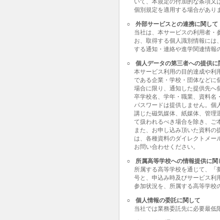
いて、本規定の付加的な条項又
個別規定を適用する場合があり
○
外部サービスとの連携に関して
当社は、本サービスの利用者・
お、取得する個人識別情報には
する通知・連絡や進学関連情報
○
個人データの第三者への提供に
本サービス利用の目的達成や利
である企業・学校・団体などに
場合に限り、通知した提供先へ
卒学校名、学年・職業、資料名
パスワードは提供しません。個
講じた磁気媒体、紙媒体、管理
て扱われるべき場合を除き、ご
また、お申し込み頂いた資料の
は、各種資料のダイレクトメー
お問い合わせください。
○
所属高等学校への情報提供に関
所属する高等学校を通じて、「
号と、申込み時及びサービス利
参加状況を、所属する高等学校
○
個人情報の委託に関して
当社では業務委託先に必要最低