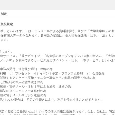
1日制定）
報取扱規定
社」といいます。）は、テレメールによる資料請求時、並びに「大学進学ID」の
・保有個人データを含みます。各用語の定義は、個人情報保護法（以下、「法」とい
います。
用します。
関連サービス」「夢ナビライブ」「各大学のオープンキャンパス参加申込み」「大学進
レメールID」を利用できるサービスおよびイベント（以下、「本サービス」といい
為
お申込み受付、送付及び通知・連絡の為
利用 ｃ）プレゼント ｄ）イベント参加・プログラム参加 ｅ）会員登録
に関連するアンケート実施・モニター募集とその結果の調査・分析の為
合せ対応時の本人確認手続きの為
・郵便・電子メール・ＳＭＳ等による通知・連絡の為
情報誌のダイレクトメール送付の為
情報の電子メールマガジン送信の為
希望されない場合は、所定の手続きにより、利用を停止することができます。
参加する際にご提供いただくすべての個人情報に適用されます。但し、当社は、特