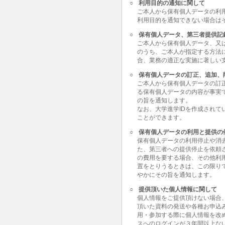
○
利用目的の通知に関して
ご本人から保有個人データの利
利用目的を通知できない場合は
○
保有個人データ、第三者提供記
ご本人から保有個人データ、又
のうち、ご本人が指定する方法
合、業務の適正な実施に著しい
○
保有個人データの訂正、追加、
ご本人から保有個人データの訂
る保有個人データの内容が事実
の旨を通知します。
なお、大学進学IDを作成されて
ことができます。
○
保有個人データの利用と提供の
保有個人データの利用停止や消
た、第三者への提供停止を依頼
の費用を要する場合、その他利
置をとりうるときは、この限り
やかにその旨を通知します。
○
提供頂いた個人情報に関して
個人情報をご提供頂けない場合
頂いた資料の発送や各種お申込
用・参加する際に個人情報を改
スへのログインが３年間以上な