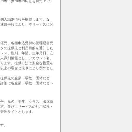
利用者・参加者の同意を得た上で、
。
な個人識別情報を取得します。な
・連絡手段により、本サービスに関
開催元、各種申込受付の管理運営元
ータの提供先と利用目的を通知した
ドレス、性別、年齢、生年月日、在
個人識別情報とし、アカウント名、
あります。提供方法は安全な措置を
。以上の場合と法令により例外とし
報提供先の企業・学校・団体など
。詳細は各企業・学校・団体などへ
場合、氏名、学年、クラス、出席番
内容、並びにサービスの利用状況・
用管理サイトとします。
ます。