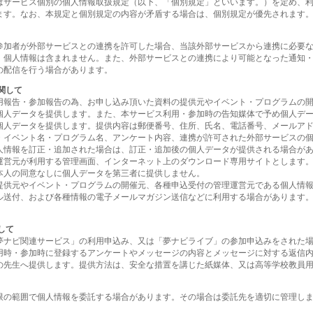
はサービス個別の個人情報取扱規定（以下、「個別規定」といいます。）を定め、
ます。なお、本規定と個別規定の内容が矛盾する場合は、個別規定が優先されます
参加者が外部サービスとの連携を許可した場合、当該外部サービスから連携に必要
、個人情報は含まれません。また、外部サービスとの連携により可能となった通知
の配信を行う場合があります。
関して
用報告・参加報告の為、お申し込み頂いた資料の提供元やイベント・プログラムの
個人データを提供します。また、本サービス利用・参加時の告知媒体で予め個人デ
個人データを提供します。提供内容は郵便番号、住所、氏名、電話番号、メールア
・イベント名・プログラム名、アンケート内容、連携が許可された外部サービスの
人情報を訂正・追加された場合は、訂正・追加後の個人データが提供される場合が
運営元が利用する管理画面、インターネット上のダウンロード専用サイトとします
本人の同意なしに個人データを第三者に提供しません。
提供元やイベント・プログラムの開催元、各種申込受付の管理運営元である個人情
ル送付、および各種情報の電子メールマガジン送信などに利用する場合があります
して
夢ナビ関連サービス」の利用申込み、又は「夢ナビライブ」の参加申込みをされた
用時・参加時に登録するアンケートやメッセージの内容とメッセージに対する返信
の先生へ提供します。提供方法は、安全な措置を講じた紙媒体、又は高等学校教員
限の範囲で個人情報を委託する場合があります。その場合は委託先を適切に管理し