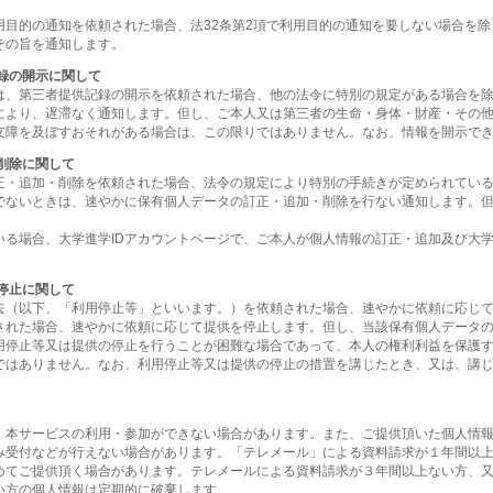
用目的の通知を依頼された場合、法32条第2項で利用目的の通知を要しない場合を
その旨を通知します。
録の開示に関して
は、第三者提供記録の開示を依頼された場合、他の法令に特別の規定がある場合を
により、遅滞なく通知します。但し、ご本人又は第三者の生命・身体・財産・その
支障を及ぼすおそれがある場合は、この限りではありません。なお、情報を開示で
削除に関して
正・追加・削除を依頼された場合、法令の規定により特別の手続きが定められてい
でないときは、速やかに保有個人データの訂正・追加・削除を行ない通知します。
いる場合、大学進学IDアカウントページで、ご本人が個人情報の訂正・追加及び大学
停止に関して
去（以下、「利用停止等」といいます。）を依頼された場合、速やかに依頼に応じ
された場合、速やかに依頼に応じて提供を停止します。但し、当該保有個人データ
用停止等又は提供の停止を行うことが困難な場合であって、本人の権利利益を保護
ではありません。なお、利用停止等又は提供の停止の措置を講じたとき、又は、講
、本サービスの利用・参加ができない場合があります。また、ご提供頂いた個人情
み受付などが行えない場合があります。「テレメール」による資料請求が１年間以
めてご提供頂く場合があります。テレメールによる資料請求が３年間以上ない方、又
い方の個人情報は定期的に破棄します。