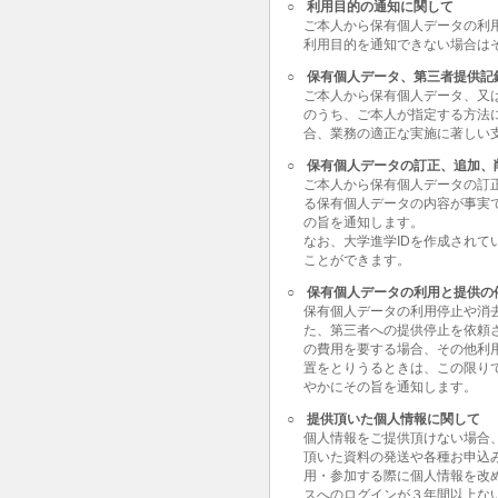
○
利用目的の通知に関して
ご本人から保有個人データの利
利用目的を通知できない場合は
○
保有個人データ、第三者提供記
ご本人から保有個人データ、又
のうち、ご本人が指定する方法
合、業務の適正な実施に著しい
○
保有個人データの訂正、追加、
ご本人から保有個人データの訂
る保有個人データの内容が事実
の旨を通知します。
なお、大学進学IDを作成されて
ことができます。
○
保有個人データの利用と提供の
保有個人データの利用停止や消
た、第三者への提供停止を依頼
の費用を要する場合、その他利
置をとりうるときは、この限り
やかにその旨を通知します。
○
提供頂いた個人情報に関して
個人情報をご提供頂けない場合
頂いた資料の発送や各種お申込
用・参加する際に個人情報を改
スへのログインが３年間以上な