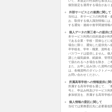
いて、本規定の付加的な条項又
個別規定を適用する場合があり
○
外部サービスとの連携に関して
当社は、本サービスの利用者・
お、取得する個人識別情報には
する通知・連絡や進学関連情報
○
個人データの第三者への提供に
本サービス利用の目的達成や利
である企業・学校・団体などに
場合に限り、通知した提供先へ
卒学校名、学年・職業、資料名
パスワードは提供しません。個
講じた磁気媒体、紙媒体、管理
て扱われるべき場合を除き、ご
また、お申し込み頂いた資料の
は、各種資料のダイレクトメー
お問い合わせください。
○
所属高等学校への情報提供に関
所属する高等学校を通じて、「
号と、申込み時及びサービス利
参加状況を、所属する高等学校
○
個人情報の委託に関して
当社では業務委託先に必要最低