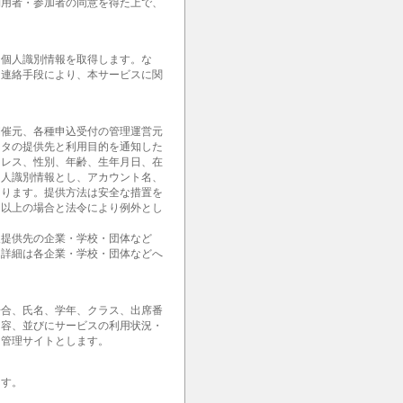
利用者・参加者の同意を得た上で、
。
な個人識別情報を取得します。な
・連絡手段により、本サービスに関
開催元、各種申込受付の管理運営元
ータの提供先と利用目的を通知した
ドレス、性別、年齢、生年月日、在
個人識別情報とし、アカウント名、
あります。提供方法は安全な措置を
。以上の場合と法令により例外とし
報提供先の企業・学校・団体など
。詳細は各企業・学校・団体などへ
場合、氏名、学年、クラス、出席番
内容、並びにサービスの利用状況・
用管理サイトとします。
ます。