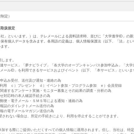
1日制定）
報取扱規定
社」といいます。）は、テレメールによる資料請求時、並びに「大学進学ID」の
・保有個人データを含みます。各用語の定義は、個人情報保護法（以下、「法」とい
います。
用します。
関連サービス」「夢ナビライブ」「各大学のオープンキャンパス参加申込み」「大学進
レメールID」を利用できるサービスおよびイベント（以下、「本サービス」といい
為
お申込み受付、送付及び通知・連絡の為
利用 ｃ）プレゼント ｄ）イベント参加・プログラム参加 ｅ）会員登録
に関連するアンケート実施・モニター募集とその結果の調査・分析の為
合せ対応時の本人確認手続きの為
・郵便・電子メール・ＳＭＳ等による通知・連絡の為
情報誌のダイレクトメール送付の為
情報の電子メールマガジン送信の為
希望されない場合は、所定の手続きにより、利用を停止することができます。
参加する際にご提供いただくすべての個人情報に適用されます。但し、当社は、特