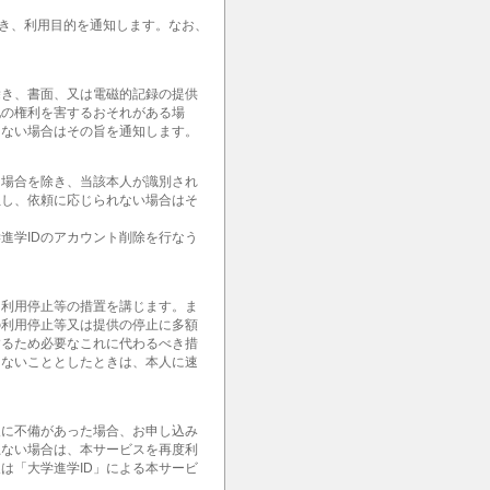
除き、利用目的を通知します。なお、
除き、書面、又は電磁的記録の提供
他の権利を害するおそれがある場
きない場合はその旨を通知します。
る場合を除き、当該本人が識別され
但し、依頼に応じられない場合はそ
進学IDのアカウント削除を行なう
て利用停止等の措置を講じます。ま
の利用停止等又は提供の停止に多額
するため必要なこれに代わるべき措
じないこととしたときは、本人に速
報に不備があった場合、お申し込み
上ない場合は、本サービスを再度利
は「大学進学ID」による本サービ