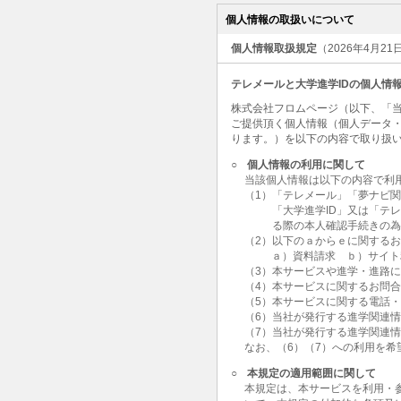
個人情報の取扱いについて
個人情報取扱規定
（2026年4月2
テレメールと大学進学IDの個人情
株式会社フロムページ（以下、「当
ご提供頂く個人情報（個人データ
ります。）を以下の内容で取り扱
○
個人情報の利用に関して
当該個人情報は以下の内容で利
（1）「テレメール」「夢ナビ
「大学進学ID」又は「テ
る際の本人確認手続きの
（2）以下のａからｅに関する
ａ）資料請求 ｂ）サイト
（3）本サービスや進学・進路
（4）本サービスに関するお問
（5）本サービスに関する電話
（6）当社が発行する進学関連
（7）当社が発行する進学関連
なお、（6）（7）への利用を
○
本規定の適用範囲に関して
本規定は、本サービスを利用・