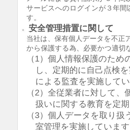
サービスへのログインが３年間
す。
安全管理措置に関して
○
当社は、保有個人データを不正
から保護する為、必要かつ適切
（1）個人情報保護のため
し、定期的に自己点検を
による監査を実施して
（2）全従業者に対して、
扱いに関する教育を定期
（3）個人データを取り扱
室管理を実施しています