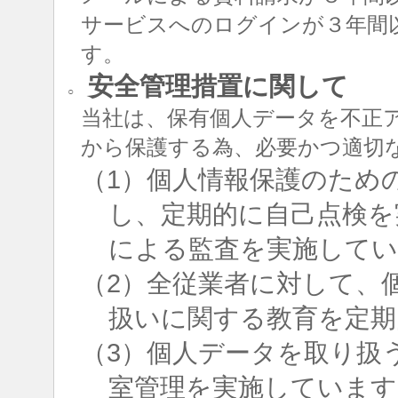
サービスへのログインが３年間
す。
安全管理措置に関して
○
当社は、保有個人データを不正
から保護する為、必要かつ適切
（1）個人情報保護のため
し、定期的に自己点検を
による監査を実施して
（2）全従業者に対して、
扱いに関する教育を定期
（3）個人データを取り扱
室管理を実施しています