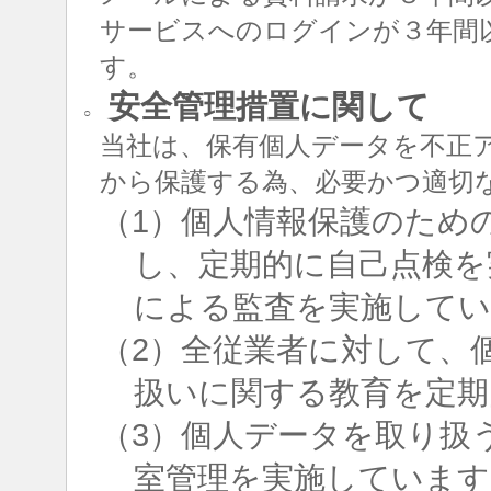
サービスへのログインが３年間
す。
安全管理措置に関して
○
当社は、保有個人データを不正
から保護する為、必要かつ適切
（1）個人情報保護のため
し、定期的に自己点検を
による監査を実施して
（2）全従業者に対して、
扱いに関する教育を定期
（3）個人データを取り扱
室管理を実施しています