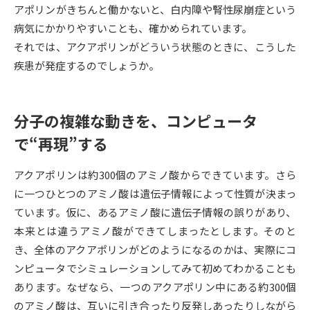
アポリンがきちんと働かないと、白内障や腎性尿崩症という
病気にかかりやすいことも、確かめられています。
データサイエンス特集
奨学金・特待生制度特集
それでは、アクアポリンがどういう状態のときに、こうした
疾患が発症するのでしょうか。
デジタルパンフレット
進路の３択
新学年スタート号特集ページ
新学年スタート号特集ページ
（高3生用）
（高2生用）
分子の複雑な動きを、コンピュータ
で“再現”する
SELFBRAND特集ページ
アクアポリンは約300個のアミノ酸からできています。さら
オープンキャンパスなどを調べる
に一つひとつのアミノ酸は遺伝子情報によって性質が決まっ
ています。仮に、あるアミノ酸に遺伝子情報の誤りがあり、
オープンキャンパス検索
実施プログラムから探す
本来とは違うアミノ酸ができてしまったとします。そのと
き、全体のアクアポリンがどのようになるのかは、実際にコ
来場型・Web型イベント特集
夢ナビライブ
ンピュータでシミュレーションしてみて初めてわかることも
あります。なぜなら、一つのアクアポリン中にある約300個
のアミノ酸は、互いに引き合ったり反発しあったりしながら