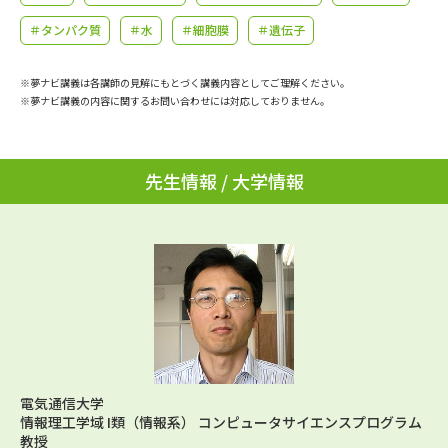
学問のミニ講義「夢ナビ講義」
学問分野解説
＃タンパク質
＃水
＃細胞膜
＃遺伝子
学問の教科書
夢ナビライブ
※夢ナビ講義は各講師の見解にもとづく講義内容としてご理解ください。
※夢ナビ講義の内容に関するお問い合わせには対応しておりません。
ユーザーサポート
Ｑ＆Ａ よくあるご質問
大学進学IDについて
先生情報 / 大学情報
資料の料金の
受付内容・発送状況の確認
お支払いについて
テレメール
個人情報取扱規定
お支払いサイト
テレメール進学カタログ
特定商取引表記
訂正のご案内
電気通信大学
情報理工学域 I類（情報系） コンピュータサイエンスプログラム
教授