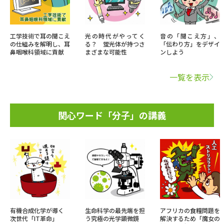
工学技術で耳の聞こえ
光の時代がやってく
音の「聞こえ方」、
の仕組みを解明し、耳
る？ 蛍光体が持つさ
「伝わり方」をデザイ
鼻咽喉科領域に貢献
まざまな可能性
ンしよう
一覧を表示
関心ワード「分子」の講義
有機合成化学が導く
生命科学の最先端を担
アフリカの食糧問題を
次世代「IT革命」
う究極の光学顕微鏡
解決するため「魔女の