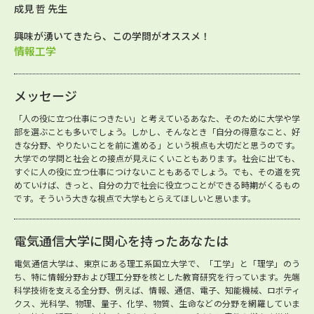
成見 哲 先生
興味が湧いてきたら、この学問がオススメ！
情報工学
メッセージ
「人の役に立つ仕事につきたい」と考えているあなた、そのために大学や学
部を選ぶことも多いでしょう。しかし、そんなとき「自分の得意なこと、好
きな分野、やりたいことを前に進める」という視点も大切だと思うのです。
大学での学問と社会との接点が見えにくいこともあります。社会に出ても、
すぐに人の役に立つ仕事につけないこともあるでしょう。でも、その道を究
めていけば、きっと、自分の力で社会に役立つことができる時期がくるもの
です。そういう大きな視点で大学もとらえてほしいと思います。
電気通信大学に関心を持ったあなたは
電気通信大学は、東京にある理工系国立大学で、「工学」と「理学」のう
ち、特に情報分野および理工分野を核とした教育研究を行っています。先端
科学技術を支える全分野、例えば、情報、通信、電子、知能機械、ロボティ
クス、光科学、物理、量子、化学、物質、生命などの分野を網羅していま