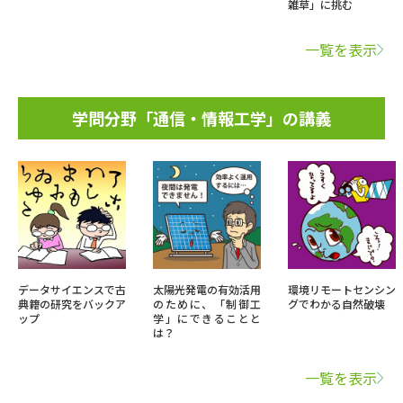
雑草」に挑む
一覧を表示
学問分野「通信・情報工学」の講義
データサイエンスで古
太陽光発電の有効活用
環境リモートセンシン
典籍の研究をバックア
のために、「制御工
グでわかる自然破壊
ップ
学」にできることと
は？
一覧を表示