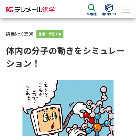
学問検索
資料請求BOX
資料請求
資料検索
講義No.02598
通信・情報工学
体内の分子の動きをシミュレー
大学・短大の資料種類から請求
ション！
大学パンフ
学部・学科パンフ
総合型選抜・学校推薦型選抜 募
大学入学共通テスト利用選抜の
集要項＆願書
募集要項＆願書
過去問題集
大学・短大以外の資料から請求