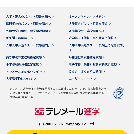
大学・短大のパンフ・願書を請求 ＞
オープンキャンパス検索 ＞
専門学校のパンフ・願書を請求 ＞
大学院のパンフ・願書を請求 ＞
外国大学日本校・留学関連機関 ＞
新聞奨学会・進学情報誌 ＞
新生活・部屋探し ＞
進学塾・予備校、高卒認定予備校 ＞
大学入学共通テスト「受験案内」 ＞
大学入学共通テスト「受験上の配慮案内」
＞
高等学校卒業程度認定試験 ＞
幼稚園教員資格認定試験 ＞
小学校教員資格認定試験 ＞
高等学校（情報）教員資格認定試験 ＞
テレメールお支払いサイト ＞
Ｑ＆Ａ よくあるご質問 ＞
大学進学IDについて ＞
ユーザーサポート ＞
テレメール進学サイトを管理運営する株式会社フロムページは、個人情報を適切
に取り扱う企業としてプライバシーマークの使用を認められた認定事業者です。
登録番号 10860126
(C) 2002-2026 Frompage.Co.,Ltd.