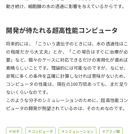
受験準備
資料検索
動き続け、細胞膜の水の透過に影響を与えているからです。
志望校・出願校を調べる
開発が待たれる超高性能コンピュータ
併願校選び
受験スケジュールを立てよう
将来的には、「こういう遺伝子のときには、水の透過性はこ
の程度だから大丈夫」とか、「この場合はすぐに治療が必
先輩が入学を決めた理由
テレメール全国一斉進学調査
要」など、個々のケースに対応できるだけの実用化が進めば
素晴らしいことです。理論的には可能なのですが、なにせ、
新生活お役立ちガイド
非常に多くの条件を正確に計算しなければ意味がないため、
コンピュータの性能は、現在の100万倍あっても、まだ足り
ないくらいなのです。
学問発見
学問検索
このような分子のシミュレーションのために、超高性能コン
ピュータの開発が熱望されているのは、そのためなのです。
大学で学びたい学問発見
＃分子
＃コンピュータ
＃シミュレーション
＃アミノ酸