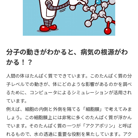
専門学校の資料請求
大学院の資料請求
大学入学共通テスト「受験案
留学・進学関連、塾・予備校
内」の請求
大学入学共通テスト「受験上の
高等学校卒業程度認定試験
配慮案内」の請求
分子の動きがわかると、病気の根源がわ
幼稚園教員資格認定試験
小学校教員資格認定試験
かる！？
高等学校（情報）教員資格認定
試験
人間の体はたんぱく質でできています。このたんぱく質の分
子レベルでの動きが、体にどのような影響があるのかを調べ
るために、コンピュータによるシミュレーションが活用され
大学研究
大学検索
ています。
例えば、細胞の内側と外側を隔てる「細胞膜」で考えてみま
大学で学べる内容や特徴を調べる
しょう。この細胞膜上には非常に多くのたんぱく質が浮かん
でいます。そのたんぱく質の一つが「アクアポリン」と呼ば
国際・グローバルに強い大学特
れるもので、水の透過に重要な役割を果たしています。アク
新増設大学・学部・学科特集
集