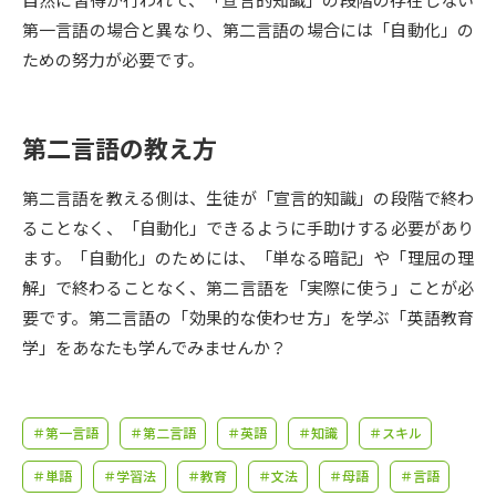
受験準備
資料検索
第一言語の場合と異なり、第二言語の場合には「自動化」の
ための努力が必要です。
志望校・出願校を調べる
第二言語の教え方
併願校選び
受験スケジュールを立てよう
第二言語を教える側は、生徒が「宣言的知識」の段階で終わ
先輩が入学を決めた理由
テレメール全国一斉進学調査
ることなく、「自動化」できるように手助けする必要があり
ます。「自動化」のためには、「単なる暗記」や「理屈の理
新生活お役立ちガイド
解」で終わることなく、第二言語を「実際に使う」ことが必
要です。第二言語の「効果的な使わせ方」を学ぶ「英語教育
学」をあなたも学んでみませんか？
学問発見
学問検索
＃第一言語
＃第二言語
＃英語
＃知識
＃スキル
大学で学びたい学問発見
＃単語
＃学習法
＃教育
＃文法
＃母語
＃言語