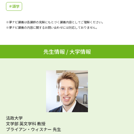
学問のミニ講義「夢ナビ講義」
学問分野解説
＃語学
学問の教科書
夢ナビライブ
※夢ナビ講義は各講師の見解にもとづく講義内容としてご理解ください。
※夢ナビ講義の内容に関するお問い合わせには対応しておりません。
ユーザーサポート
先生情報 / 大学情報
Ｑ＆Ａ よくあるご質問
大学進学IDについて
資料の料金の
受付内容・発送状況の確認
お支払いについて
テレメール
個人情報取扱規定
お支払いサイト
テレメール進学カタログ
特定商取引表記
訂正のご案内
法政大学
文学部 英文学科 教授
ブライアン・ウィスナー 先生