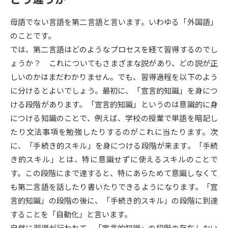
データサイエンス特集
母語でない言語を第二言語と言います。いわゆる「外国語」
奨学金・特待生制度特集
のことです。
では、第二言語はどのようなプロセスを経て習得するのでし
デジタルパンフレット
進路の３択
ょうか？ これについてもさまざまな説があり、どの説が正
新学年スタート号特集ページ
新学年スタート号特集ページ
しいのかはまだわかりません。でも、習得過程を以下のよう
（高3生用）
（高2生用）
に分けるとよいでしょう。最初に、「宣言的知識」を身につ
ける段階があります。「宣言的知識」というのは意識的に身
SELFBRAND特集ページ
につける知識のことで、例えば、学校の授業で単語を暗記し
オープンキャンパスなどを調べる
たり文法事項を勉強したりするのがこれに当たります。次
に、「手続き的スキル」を身につける段階が来ます。「手続
オープンキャンパス検索
き的スキル」とは、特に意識せずに使えるスキルのことで
実施プログラムから探す
す。この段階にまで達すると、特にあらためて意識しなくて
も第二言語を話したり書いたりできるようになります。「宣
来場型・Web型イベント特集
夢ナビライブ
言的知識」の段階の後に、「手続き的スキル」の段階に到達
することを「自動化」と言います。
自然に習得が行われて、「宣言的知識」の段階の存在しない