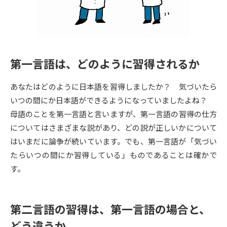
専門学校の資料請求
大学院の資料請求
大学入学共通テスト「受験案
留学・進学関連、塾・予備校
内」の請求
大学入学共通テスト「受験上の
高等学校卒業程度認定試験
第一言語は、どのように習得されるか
配慮案内」の請求
幼稚園教員資格認定試験
小学校教員資格認定試験
あなたはどのように日本語を習得しましたか？ 気づいたら
いつの間にか日本語ができるようになっていましたよね？
高等学校（情報）教員資格認定
母語のことを第一言語と言いますが、第一言語の習得の仕方
試験
についてはさまざまな説があり、どの説が正しいかについて
はいまだに論争が続いています。でも、第一言語が「気づい
大学研究
大学検索
たらいつの間にか習得している」ものであることは確かで
す。
大学で学べる内容や特徴を調べる
第二言語の習得は、第一言語の場合と、
国際・グローバルに強い大学特
新増設大学・学部・学科特集
どう違うか
集