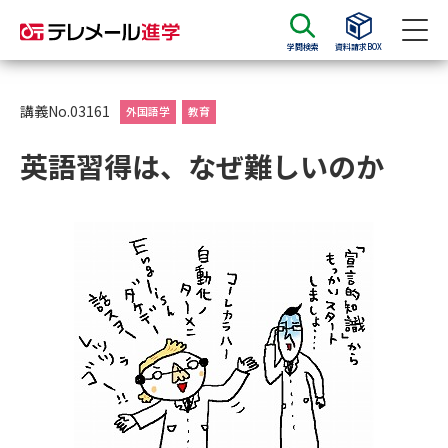
学問検索
資料請求BOX
資料請求
資料検索
講義No.03161
外国語学
教育
英語習得は、なぜ難しいのか
大学・短大の資料種類から請求
大学パンフ
学部・学科パンフ
総合型選抜・学校推薦型選抜 募
大学入学共通テスト利用選抜の
集要項＆願書
募集要項＆願書
過去問題集
大学・短大以外の資料から請求