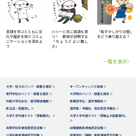
言語を学ぶとともに文
ハリーと共に英語も育
「恥ずかしがりの壁」
化や歴史を知りコミュ
つ！ 数値が証明する
をどう乗り超える？
ニケーションを深めよ
「ちょうどよい難し
う
さ」
一覧を表示
大学・短大のパンフ・願書を請求 ＞
オープンキャンパス検索 ＞
専門学校のパンフ・願書を請求 ＞
大学院のパンフ・願書を請求 ＞
外国大学日本校・留学関連機関 ＞
新聞奨学会・進学情報誌 ＞
新生活・部屋探し ＞
進学塾・予備校、高卒認定予備校 ＞
大学入学共通テスト「受験案内」 ＞
大学入学共通テスト「受験上の配慮案内」
＞
高等学校卒業程度認定試験 ＞
幼稚園教員資格認定試験 ＞
小学校教員資格認定試験 ＞
高等学校（情報）教員資格認定試験 ＞