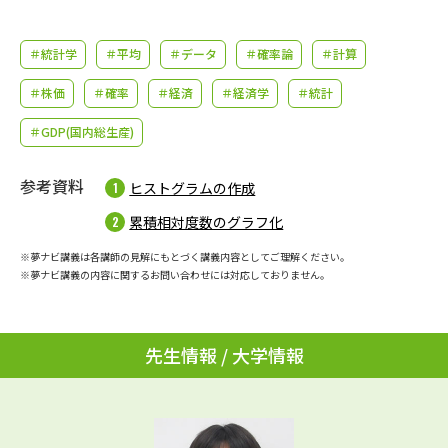
学問のミニ講義「夢ナビ講義」
学問分野解説
＃統計学
＃平均
＃データ
＃確率論
＃計算
学問の教科書
夢ナビライブ
＃株価
＃確率
＃経済
＃経済学
＃統計
ユーザーサポート
＃GDP(国内総生産)
Ｑ＆Ａ よくあるご質問
大学進学IDについて
参考資料
ヒストグラムの作成
資料の料金の
累積相対度数のグラフ化
受付内容・発送状況の確認
お支払いについて
※夢ナビ講義は各講師の見解にもとづく講義内容としてご理解ください。
テレメール
※夢ナビ講義の内容に関するお問い合わせには対応しておりません。
個人情報取扱規定
お支払いサイト
テレメール進学カタログ
特定商取引表記
訂正のご案内
先生情報 / 大学情報