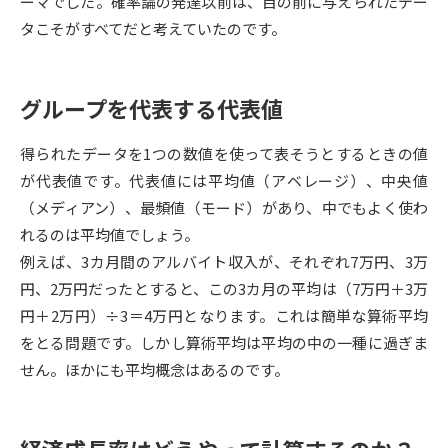
ーマでした。確率論の発達以前は、目の前に与えられたデー
タこそがすべてだと考えていたのです。
データサイエンス特集
奨学金・特待生制度特集
デジタルパンフレット
進路の３択
グループを代表する代表値
新学年スタート号特集ページ
新学年スタート号特集ページ
得られたデータを1つの数値を使って表そうとするときの値
（高3生用）
（高2生用）
が代表値です。代表値には平均値（アベレージ）、中央値
SELFBRAND特集ページ
（メディアン）、最頻値（モード）があり、中でもよく使わ
れるのは平均値でしょう。
オープンキャンパスなどを調べる
例えば、3カ月間のアルバイト収入が、それぞれ7万円、3万
円、2万円だったとすると、この3カ月の平均は（7万円＋3万
オープンキャンパス検索
実施プログラムから探す
円＋2万円）÷3＝4万円となります。これは簡単な算術平均
をとる問題です。しかし算術平均は平均の中の一種に過ぎま
来場型・Web型イベント特集
夢ナビライブ
せん。ほかにも平均概念はあるのです。