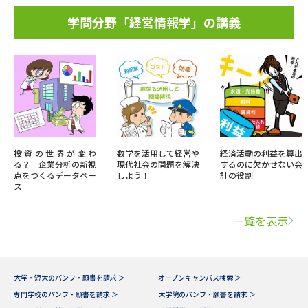
学問分野「経営情報学」の講義
投資の世界が変わ
数学を活用して経営や
経済活動の利益を算出
る？ 企業分析の新視
現代社会の問題を解決
するのに欠かせない会
点をつくるデータベー
しよう！
計の役割
ス
一覧を表示
大学・短大のパンフ・願書を請求 ＞
オープンキャンパス検索 ＞
専門学校のパンフ・願書を請求 ＞
大学院のパンフ・願書を請求 ＞