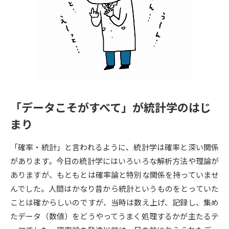
専門学校の資料請求
大学院の資料請求
大学入学共通テスト「受験案
留学・進学関連、塾・予備校
内」の請求
大学入学共通テスト「受験上の
高等学校卒業程度認定試験
配慮案内」の請求
幼稚園教員資格認定試験
小学校教員資格認定試験
「データこそがすべて」が統計学のはじ
高等学校（情報）教員資格認定
試験
まり
「確率・統計」と言われるように、統計学は確率と深い関係
大学研究
大学検索
があります。今日の統計学にはいろいろな解析方法や理論が
ありますが、もともとは確率論と特別な関係を持っていませ
んでした。人間はかなり昔から統計というものをとっていた
大学で学べる内容や特徴を調べる
ことは確からしいのですが、当時は数え上げ、記録し、集め
たデータ（数値）をどうやってうまく処理するかが主たるテ
国際・グローバルに強い大学特
新増設大学・学部・学科特集
集