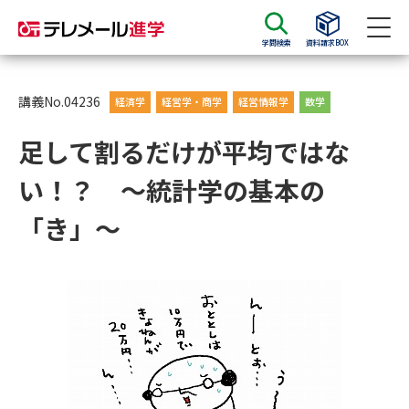
学問検索
資料請求BOX
資料請求
資料検索
講義No.04236
経済学
経営学・商学
経営情報学
数学
足して割るだけが平均ではな
大学・短大の資料種類から請求
い！？ ～統計学の基本の
大学パンフ
学部・学科パンフ
「き」～
総合型選抜・学校推薦型選抜 募
大学入学共通テスト利用選抜の
集要項＆願書
募集要項＆願書
過去問題集
大学・短大以外の資料から請求