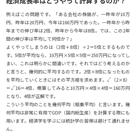
経済成長率はどうやって計算するのか？
受験準備
資料検索
例えばこの問題です。「ある会社の株価が、一昨年が10万
円、昨年は20万円、今年は160万円であった。一昨年から昨
志望校・出願校を調べる
年までの伸び率は2倍、昨年から今年は8倍。では、この2年
間の伸び率は平均して何倍か？」
併願校選び
受験スケジュールを立てよう
よくやってしまうのは（2倍＋8倍）÷2＝5倍とするもので
す。5倍が平均なら、10万円×5倍×5倍＝250万円になってし
先輩が入学を決めた理由
テレメール全国一斉進学調査
まい、これは明らかに間違いです。それではどう考えるのか
と言うと、幾何的に平均するのです。2倍×8倍になったもの
新生活お役立ちガイド
を平均していくときにはその平方根を求めます。√（2×8）
＝√16＝4倍、検算してみると10万円×4倍×4倍＝160万円
となり、4倍が正解です。
学問発見
学問検索
こういう平均のことを幾何平均（相乗平均）と言います。幾
何平均は非常に有用でGDP（国内総生産）を計算する際にも
用います。経済学を学ぶには統計学の習得は避けて通れませ
大学で学びたい学問発見
ん。