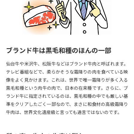
専門学校の資料請求
大学院の資料請求
大学入学共通テスト「受験案
留学・進学関連、塾・予備校
内」の請求
大学入学共通テスト「受験上の
高等学校卒業程度認定試験
配慮案内」の請求
ブランド牛は黒毛和種のほんの一部
幼稚園教員資格認定試験
小学校教員資格認定試験
仙台牛や米沢牛、松阪牛などはブランド牛肉と呼ばれます。
高等学校（情報）教員資格認定
試験
テレビ番組などで、柔らかそうな霜降りの肉を食べている映
像をよく見かけます。これは、世界で唯一霜降りが多く入る
黒毛和種という肉牛の肉で、日本の在来種です。さらに、ブ
大学研究
大学検索
ランド牛に指定されているのは、黒毛和種の中でも厳しい基
準をクリアしたごく一部なので、まさに和食材の高級霜降り
牛肉は、世界文化遺産級と言っても過言ではないのです。
大学で学べる内容や特徴を調べる
国際・グローバルに強い大学特
新増設大学・学部・学科特集
集