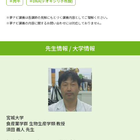
＃肉牛
＃DNA(デオキシリボ核酸)
学問のミニ講義「夢ナビ講義」
学問分野解説
※夢ナビ講義は各講師の見解にもとづく講義内容としてご理解ください。
学問の教科書
夢ナビライブ
※夢ナビ講義の内容に関するお問い合わせには対応しておりません。
ユーザーサポート
先生情報 / 大学情報
Ｑ＆Ａ よくあるご質問
大学進学IDについて
資料の料金の
受付内容・発送状況の確認
お支払いについて
テレメール
個人情報取扱規定
お支払いサイト
テレメール進学カタログ
特定商取引表記
訂正のご案内
宮城大学
食産業学群 生物生産学類 教授
須田 義人 先生