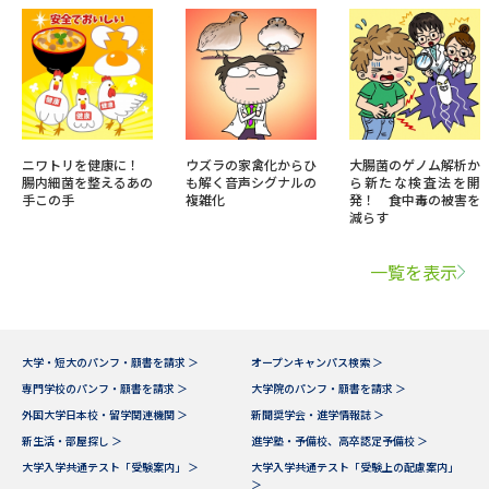
ニワトリを健康に！
ウズラの家禽化からひ
大腸菌のゲノム解析か
腸内細菌を整えるあの
も解く音声シグナルの
ら新たな検査法を開
手この手
複雑化
発！ 食中毒の被害を
減らす
一覧を表示
大学・短大のパンフ・願書を請求 ＞
オープンキャンパス検索 ＞
専門学校のパンフ・願書を請求 ＞
大学院のパンフ・願書を請求 ＞
外国大学日本校・留学関連機関 ＞
新聞奨学会・進学情報誌 ＞
新生活・部屋探し ＞
進学塾・予備校、高卒認定予備校 ＞
大学入学共通テスト「受験案内」 ＞
大学入学共通テスト「受験上の配慮案内」
＞