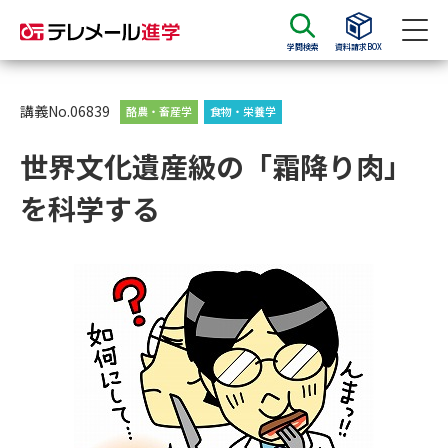
学問検索
資料請求BOX
資料請求
資料検索
講義No.06839
酪農・畜産学
食物・栄養学
世界文化遺産級の「霜降り肉」
大学・短大の資料種類から請求
を科学する
大学パンフ
学部・学科パンフ
総合型選抜・学校推薦型選抜 募
大学入学共通テスト利用選抜の
集要項＆願書
募集要項＆願書
過去問題集
大学・短大以外の資料から請求