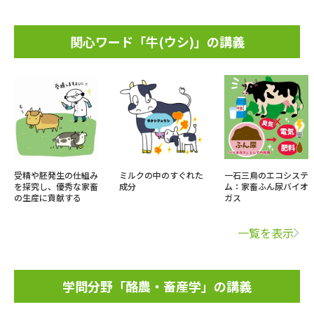
関心ワード「牛(ウシ)」の講義
受精や胚発生の仕組み
ミルクの中のすぐれた
一石三鳥のエコシステ
を探究し、優秀な家畜
成分
ム：家畜ふん尿バイオ
の生産に貢献する
ガス
一覧を表示
学問分野「酪農・畜産学」の講義