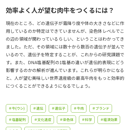
受験準備
資料検索
効率よく人が望む肉牛をつくるには？
志望校・出願校を調べる
現在のところ、どの遺伝子が霜降り度や体の大きさなどに作
用しているのか特定はできていませんが、染色体レベルでこ
併願校選び
受験スケジュールを立てよう
の辺の領域が関わっているらしい、ということはわかってき
ました。ただ、その領域には数十から数百の遺伝子が並んで
先輩が入学を決めた理由
いるので、遺伝子を特定することが、これからの研究課題で
テレメール全国一斉進学調査
す。また、DNA塩基配列の1塩基の違いが遺伝的表現にどう
影響するのかの解析が進んでいます。これらが明らかになる
新生活お役立ちガイド
と、人が望む美味しい世界遺産級の最高牛肉をもっと効率的
につくることができるようになるでしょう。
学問発見
学問検索
＃牛(ウシ)
＃遺伝
＃遺伝子
＃牛肉
＃ブランド
大学で学びたい学問発見
＃塩基配列
＃文化遺産
＃染色体
＃科学
＃経済効果