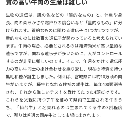
質の高い牛肉の生産は難しい
データサイエンス特集
奨学金・特待生制度特集
生物の遺伝は、肌の色などの「質的なもの」と、体重や身
長、肉の柔らかさや霜降りの度合いなど「量的なもの」に分
デジタルパンフレット
進路の３択
けられます。質的なものに関わる遺伝子は1つか2つですが、
量的なものには数百の遺伝子が関わっていると考えられてい
新学年スタート号特集ページ
新学年スタート号特集ページ
ます。牛肉の場合、必要とされるのは経済効果が高い量的な
（高3生用）
（高2生用）
遺伝ですが、関わる遺伝子が多いために、人がコントロール
SELFBRAND特集ページ
するのが非常に難しいのです。そこで、年月をかけて遺伝能
力の高い牛同士の掛け合わせを繰り返し、現在の特質を持つ
オープンキャンパスなどを調べる
黒毛和種が誕生しました。例えば、宮城県には約10万頭の肉
牛がいますが、種牛となれる候補の雄牛は、毎年400頭選抜
オープンキャンパス検索
実施プログラムから探す
され、それから厳しいテストを受けてたった4頭だけです。
これらを父親に持つ子牛を含めて県内で生産される牛のう
来場型・Web型イベント特集
夢ナビライブ
ち、「仙台牛」と名乗れるのは生まれてくる牛の3割程度
で、残りは普通の国産牛として市場に出されます。